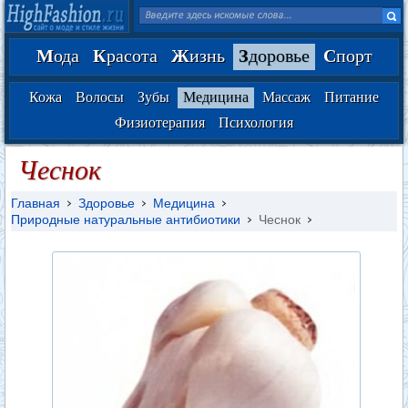
М
ода
К
расота
Ж
изнь
З
доровье
С
порт
Кожа
Волосы
Зубы
Медицина
Массаж
Питание
Физиотерапия
Психология
Чеснок
Главная
Здоровье
Медицина
Природные натуральные антибиотики
Чеснок