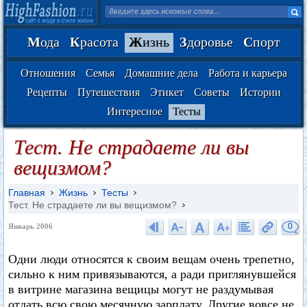
М
ода
К
расота
Ж
изнь
З
доровье
С
порт
Отношения
Семья
Домашние дела
Работа и карьера
Рецепты
Путешествия
Этикет
Советы
Истории
Интересное
Тесты
Тест. Не страдаете ли вы
вещизмом?
Главная
Жизнь
Тесты
Тест. Не страдаете ли вы вещизмом?
0
Январь 2006
Одни люди относятся к своим вещам очень трепетно,
сильно к ним привязываются, а ради приглянувшейся
в витрине магазина вещицы могут не раздумывая
отдать всю свою месячную зарплату. Другие вовсе не