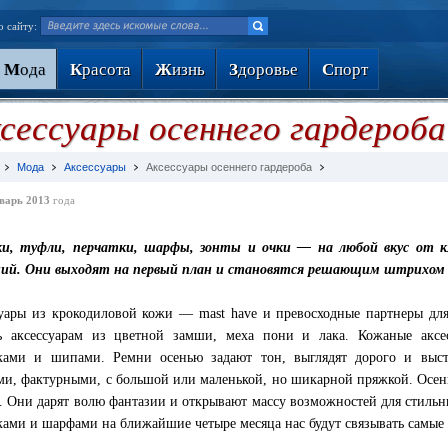
о сайту:
М
ода
К
расота
Ж
изнь
З
доровье
С
порт
сессуары осеннего гардероба
Мода
Аксессуары
Аксессуары осеннего гардероба
варь 2013
года
ки, туфли, перчатки, шарфы, зонты и очки — на любой вкус от к
ий. Они выходят на первый план и становятся решающим штрихом о
уары из крокодиловой кожи — mast have и превосходные партнеры дл
ь аксессуарам из цветной замши, меха пони и лака. Кожаные аксе
ками и шипами. Ремни осенью задают тон, выглядят дорого и выс
ми, фактурными, с большой или маленькой, но шикарной пряжкой. Осенн
. Они дарят волю фантазии и открывают массу возможностей для стиль
ками и шарфами на ближайшие четыре месяца нас будут связывать самые 