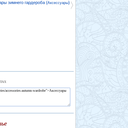
ары зимнего гардероба (
)
Аксессуары
ТАХ
тье