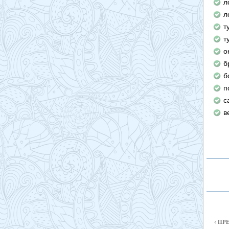
л
л
т
т
о
б
б
п
с
в
‹ П