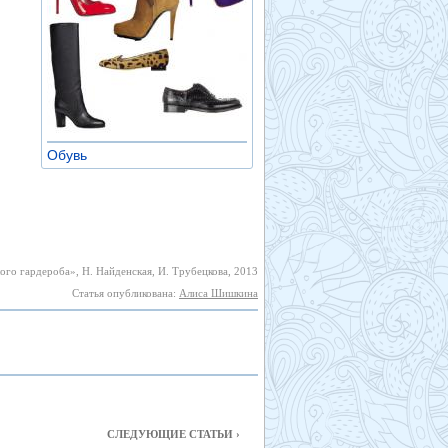
Обувь
»
го гардероба», Н. Найденская, И. Трубецкова, 2013
Статья опубликована:
Алиса Шишкина
СЛЕДУЮЩИЕ СТАТЬИ ›