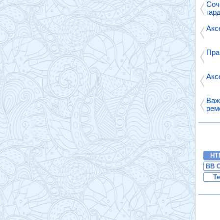
Соч
гар
Акс
Пра
Акс
Важ
рем
HT
BB 
Te