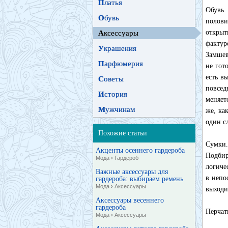
П
латья
Обувь.
О
бувь
полови
открыт
А
ксессуары
фактур
У
крашения
Замшев
П
арфюмерия
не гот
есть в
С
оветы
повсед
И
стория
меняет
М
ужчинам
же, ка
один с
Похожие статьи
Сумки.
Акценты осеннего гардероба
Подбир
Мода
›
Гардероб
логиче
Важные аксессуары для
в непо
гардероба: выбираем ремень
Мода
›
Аксессуары
выходи
Аксессуары весеннего
гардероба
Перчат
Мода
›
Аксессуары