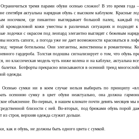
 Ограничиться тремя парами обуви осенью сложно! В это время года 
не сентября актуальна нарядная обувь с высоким каблуком. Красные ло
ым носочком, где пикантно выглядывает большой палец, каждый го
ой крокодиловой кожи уместны в различных ситуациях и подходят к 
ые лодочки с окрасом под леопард элегантно выглядят с бежевым наряд
овы носить сапоги, а погода уже не дает возможности красоваться в ло
ыход: черные ботильоны. Они элегантны, женственны и романтичны. К
невного гардероба. Толстая подошва сигнализирует о том, что обувь пр
ся, но классическая модель чуть ниже колена и на каблуке, актуальна вс
к балетки. Ботфорты прекрасно вписываются в осенний тренд многослойн
лой одежды.
 Осенью сумки ни в коем случае нельзя выбирать по принципу «влю
ать осеннюю сумку в цвет обуви неактуально, она должна гармони
ское объяснение. Во-первых, в нашем климате почти девять месяцев мы 
средственной близости с ней. Во-вторых, под брюками обувь порой даже
т из строя, верхняя одежда служит дольше.
ки, как и обувь, не должны быть одного цвета с сумкой.