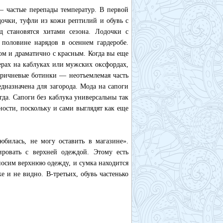
— частые перепады температур. В первой
дочки, туфли из кожи рептилий и обувь с
д становятся хитами сезона. Лодочки с
половине нарядов в осеннем гардеробе.
ом и драматично с красным. Когда вы еще
ферах на каблуках или мужских оксфордах,
оричневые ботинки — неотъемлемая часть
едназначена для загорода. Мода на сапоги
егда. Сапоги без каблука универсальны так
ости, поскольку и сами выглядят как еще
билась, не могу оставить в магазине».
ровать с верхней одеждой. Этому есть
носим верхнюю одежду, и сумка находится
 и не видно. В-третьих, обувь частенько