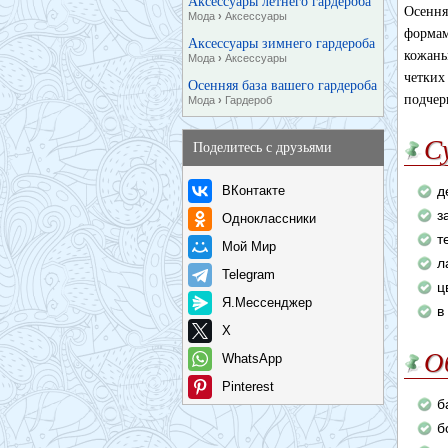
Аксессуары летнего гардероба
Осення
Мода
›
Аксессуары
формам
Аксессуары зимнего гардероба
кожаны
Мода
›
Аксессуары
четких
Осенняя база вашего гардероба
подчер
Мода
›
Гардероб
С
Поделитесь с друзьями
ВКонтакте
д
з
Одноклассники
т
Мой Мир
л
Telegram
ц
Я.Мессенджер
в
X
О
WhatsApp
Pinterest
б
б