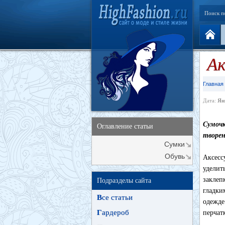
Поиск п
Ак
Главная
Дата:
Ян
Сумоч
Оглавление статьи
творен
Сумки
Обувь
Аксесс
уделит
заклеп
Подразделы сайта
гладки
В
се статьи
одежде
Г
ардероб
перчат