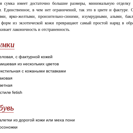
я сумка имеет достаточно большие размеры, минимальную отделку 
. Единственное, в чем нет ограничений, так это в цвете и фактуре.
ми, ярко-желтыми, пронзительно-синими, изумрудными, алыми, бак
 форм из экзотической кожи превращают самый простой наряд в обра
кивает лаконичность и отстраненность.
умки
еловая, с фактурной кожей
амшевая из нескольких цветов
екстильная с кожаными вставками
аковая
ветная
 стиле fetish
бувь
алетки из дорогой кожи или меха пони
осоножки