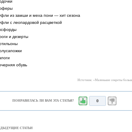
одочки
оферы
уфли из замши и меха пони — хит сезона
уфли с леопардовой расцветкой
ксфорды
роги и дезерты
отильоны
олусапожки
апоги
ечерняя обувь
Источник: «Маленькие секреты большо
0
ПОНРАВИЛАСЬ ЛИ ВАМ ЭТА СТАТЬЯ?
РЕДЫДУЩИЕ СТАТЬИ