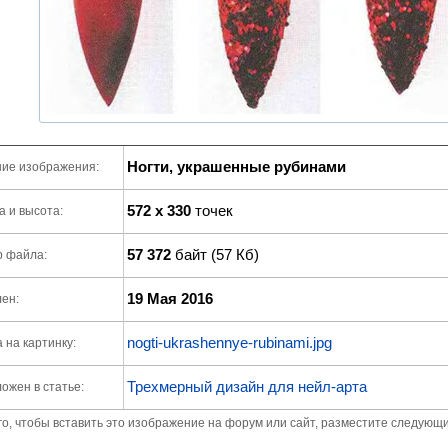
Ногти, украшенные рубинами
ие изображения:
572 x 330
точек
 и высота:
57 372
байт (57 Кб)
р файла:
19 Мая 2016
ен:
nogti-ukrashennye-rubinami.jpg
 на картинку:
Трехмерный дизайн для нейл-арта
ожен в статье:
го, чтобы вставить это изображение на форум или сайт, разместите следующи