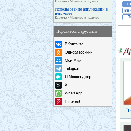
Красота
›
Маникюр и педикюр
H
Использование аппликации в
BB 
нейл-арте
T
Красота
›
Маникюр и педикюр
Поделитесь с друзьями
ВКонтакте
Д
Одноклассники
Мой Мир
Telegram
Я.Мессенджер
X
WhatsApp
Pinterest
Тр