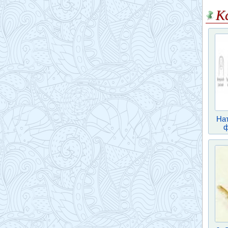
К
На
ф