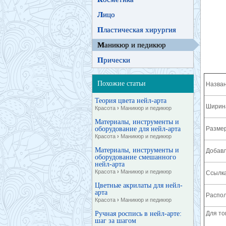
Л
ицо
П
ластическая хирургия
М
аникюр и педикюр
П
рически
Похожие статьи
Назван
Теория цвета нейл-арта
Ширина
Красота
›
Маникюр и педикюр
Материалы, инструменты и
оборудование для нейл-арта
Разме
Красота
›
Маникюр и педикюр
Материалы, инструменты и
Добавл
оборудование смешанного
нейл-арта
Красота
›
Маникюр и педикюр
Ссылка
Цветные акрилаты для нейл-
арта
Распол
Красота
›
Маникюр и педикюр
Ручная роспись в нейл-арте:
Для то
шаг за шагом