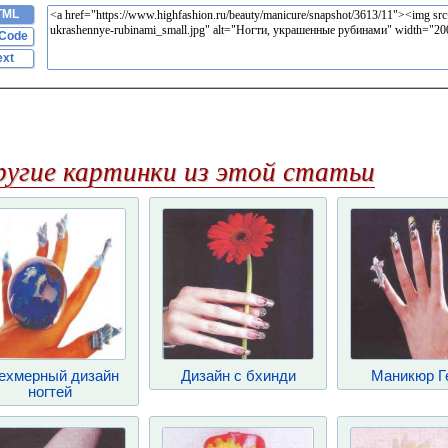
TML
Code
ext
ругие картинки из этой статьи
ехмерный дизайн
Дизайн с бхинди
Маникюр Г
ногтей