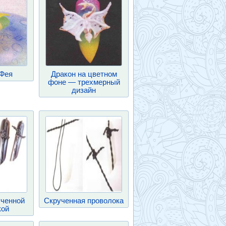
Фея
Дракон на цветном
фоне — трехмерный
дизайн
ученной
Скрученная проволока
кой