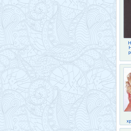
Н
р
хр