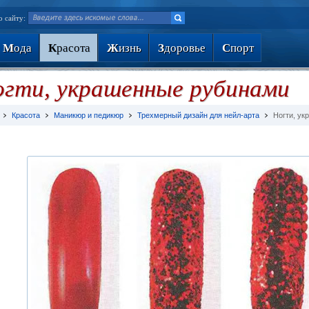
о сайту:
М
ода
К
расота
Ж
изнь
З
доровье
С
порт
гти, украшенные рубинами
Красота
Маникюр и педикюр
Трехмерный дизайн для нейл-арта
Ногти, у