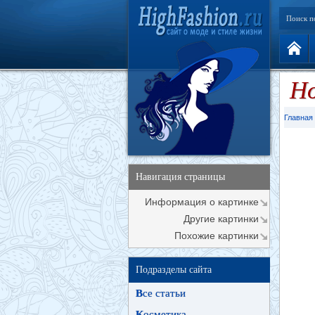
Поиск п
Но
Главная
Навигация страницы
Информация о картинке
Другие картинки
Похожие картинки
Подразделы сайта
В
се статьи
К
осметика