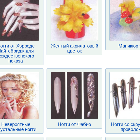
огти от Xэрродс
Желтый акрилатовый
Маникюр 
Найтсбридж для
цветок
ождественского
показа
Невероятные
Ногти от Фабио
Ногти со скр
устальные ногти
проволо