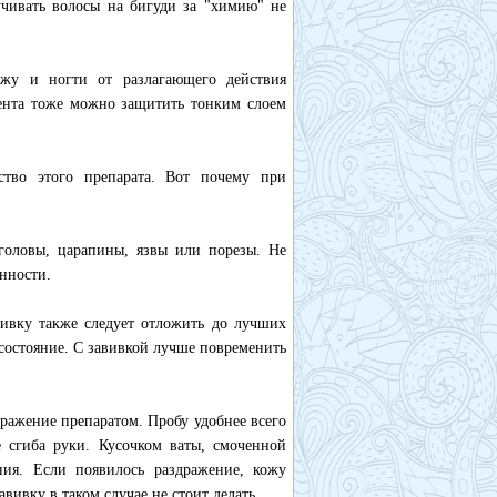
учивать волосы на бигуди за "химию" не
жу и ногти от разлагающего действия
иента тоже можно защитить тонким слоем
ство этого препарата. Вот почему при
головы, царапины, язвы или порезы. Не
енности.
вивку также следует отложить до лучших
 состояние. С завивкой лучше повременить
ражение препаратом. Пробу удобнее всего
е сгиба руки. Кусочком ваты, смоченной
ния. Если появилось раздражение, кожу
вивку в таком случае не стоит делать.