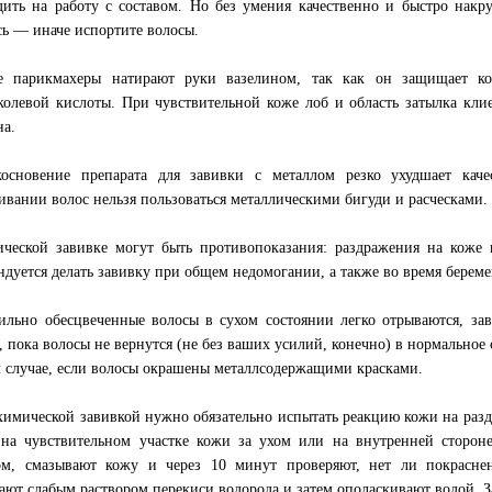
дить на работу с составом. Но без умения качественно и быстро накр
сь — иначе испортите волосы.
е парикмахеры натирают руки вазелином, так как он защищает ко
колевой кислоты. При чувствительной коже лоб и область затылка кл
на.
основение препарата для завивки с металлом резко ухудшает каче
ивании волос нельзя пользоваться металлическими бигуди и расческами.
ческой завивке могут быть противопоказания: раздражения на коже 
ндуется делать завивку при общем недомогании, а также во время берем
ильно обесцвеченные волосы в сухом состоянии легко отрываются, за
, пока волосы не вернутся (не без ваших усилий, конечно) в нормальное
м случае, если волосы окрашены металлсодержащими красками.
химической завивкой нужно обязательно испытать реакцию кожи на разд
 на чувствительном участке кожи за ухом или на внутренней сторон
ом, смазывают кожу и через 10 минут проверяют, нет ли покрасне
ают слабым раствором перекиси водорода и затем ополаскивают водой. За