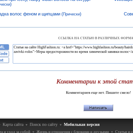
)
чески
адка волос феном и щипцами (
)
Сов
Прически
ССЫЛКА НА СТАТЬЮ В РАЗЛИЧНЫХ ФОРМА
ML
Code
xt
Комментарии к этой ста
Комментариев еще нет. Пишите смело!
Карта сайта
Поиск по сайту
Мобильная версия
♥
♥
♥
а и уход за собой
Жизнь и отношения с близкими и друзьями
Статьи и 
♥
♥