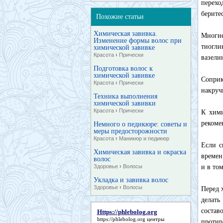
перехо
берите
Похожие статьи
Химическая завивка.
Многи
Изменение формы волос при
тиогли
химической завивке
Красота
›
Прически
вазели
Подготовка волос к
химической завивке
Соприк
Красота
›
Прически
накруч
Техника выполнения
химической завивки
Красота
›
Прически
К хими
рекоме
Немного о педикюре: советы и
меры предосторожности
Красота
›
Маникюр и педикюр
Если с
Химическая завивка и окраска
времен
волос
Здоровье
›
Волосы
и в то
Укладка и завивка волос
Здоровье
›
Волосы
Перед 
делать
состав
Https://phlebolog.org
https://phlebolog.org
центры
протир