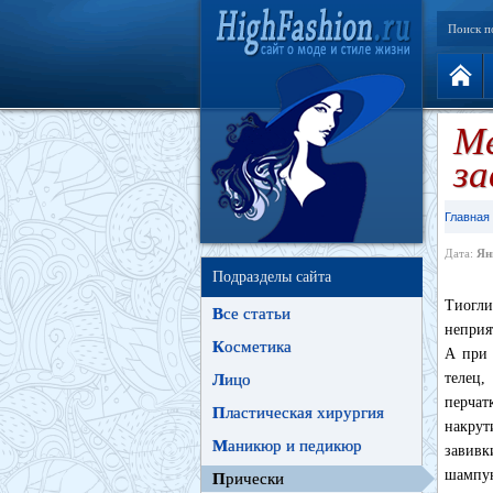
Поиск п
Ме
за
Главная
Дата:
Ян
Подразделы сайта
Тиогли
В
се статьи
неприя
К
осметика
А при 
телец,
Л
ицо
перчат
П
ластическая хирургия
накрут
М
аникюр и педикюр
завивк
шампун
П
рически