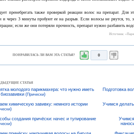
дует пренебрегать также проверкой реакции волос на препарат. Для э
и и через 3 минуты пробуют ее на разрыв. Если волосы не рвутся, то, 
трации; если же они потеряли прочность, препарат нужно разбавить водо
Источник: «Парик
0
ПОНРАВИЛАСЬ ЛИ ВАМ ЭТА СТАТЬЯ?
РЕДЫДУЩИЕ СТАТЬИ
ятка молодого парикмахера: что нужно иметь
Подготовка вол
 биозавивки (
)
Прически
аем химическую завивку: немного истории
Учимся делать
)
чески
собы создания причёски: начес и тупирование
Учимся
)
наноси
чески
аем причёску, накручивая волосы на бигуди
Фиксация