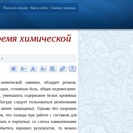
Написать письмо
Карта сайта
Главная страница
•
•
емя химической
0
химической завивки, обладает резким,
кции, головную боль, общее недомогание.
к, уменьшить содержание белых кровяных
бигуди следует пользоваться резиновыми
. менее защищены). Однако без сноровки
ем, что пальцы при работе с составом для
вать в перчатках со слегка намыленными
ьетесь хороших результатов, то можно