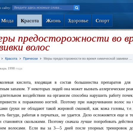
о сайту:
М
ода
К
расота
Ж
изнь
З
доровье
С
порт
ры предосторожности во вр
вивки волос
Красота
Прически
Меры предосторожности во время химической завивки …
варь 1998
года
колевая кислота, входящая в состав большинства препаратов для 
тным запахом. У некоторых людей она может вызвать аллергические реа
длительном воздействии на организм способна нарушить работу поче
 привести к поражению ногтей. Поэтому при накручивании волос на 
ками (руки не обладают такой жировой смазкой, как кожа головы, т.е
ить бигуди, работая в перчатках, не удается. Дело осложняется еще и т
и становятся скользкими. Поэтому сначала лучше попробовать действо
ем волосами. Если вы за 3—5 дней после упорных тренировок доб