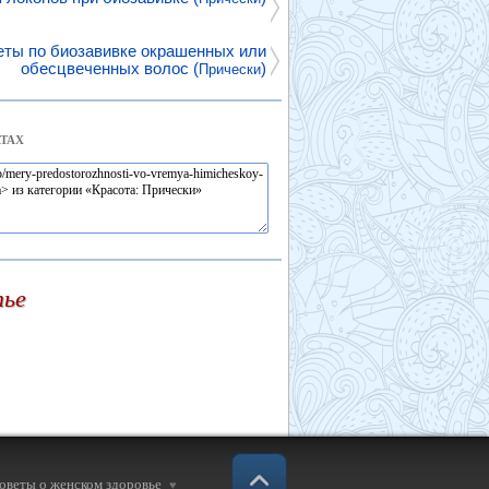
еты по биозавивке окрашенных или
обесцвеченных волос (
)
Прически
ТАХ
тье
советы о женском здоровье
♥