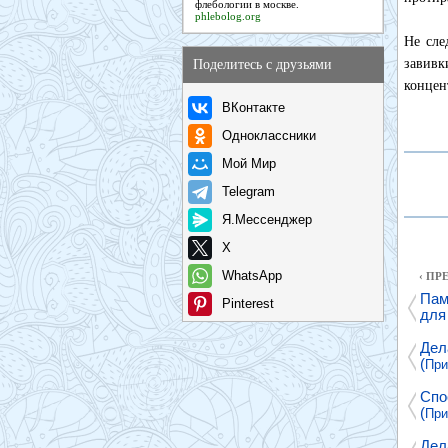
флебологии в москве.
phlebolog.org
Не сле
завивк
Поделитесь с друзьями
концен
ВКонтакте
Одноклассники
Мой Мир
Telegram
Я.Мессенджер
X
WhatsApp
‹ П
Пам
Pinterest
для
Дел
(
При
Спо
(
При
Дел