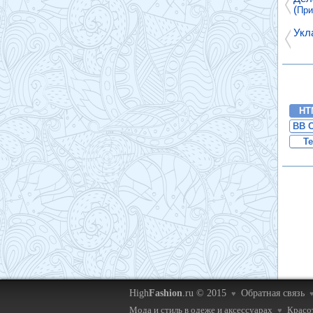
(
При
Укл
HT
BB 
Te
High
Fashion
.ru © 2015
Обратная связь
♥
Мода и стиль в одеже и аксессуарах
Красот
♥