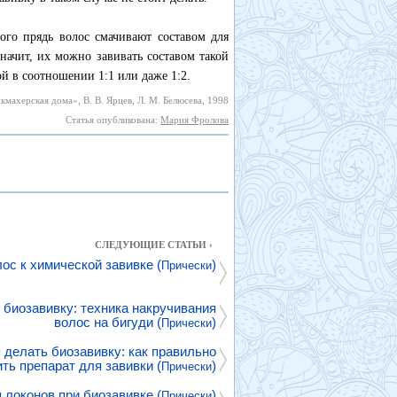
того прядь волос смачивают составом для
значит, их можно завивать составом такой
й в соотношении 1:1 или даже 1:2.
махерская дома», В. В. Ярцев, Л. М. Белюсева, 1998
Статья опубликована:
Мария Фролова
СЛЕДУЮЩИЕ СТАТЬИ ›
ос к химической завивке (
)
Прически
 биозавивку: техника накручивания
волос на бигуди (
)
Прически
 делать биозавивку: как правильно
ть препарат для завивки (
)
Прически
 локонов при биозавивке (
)
Прически