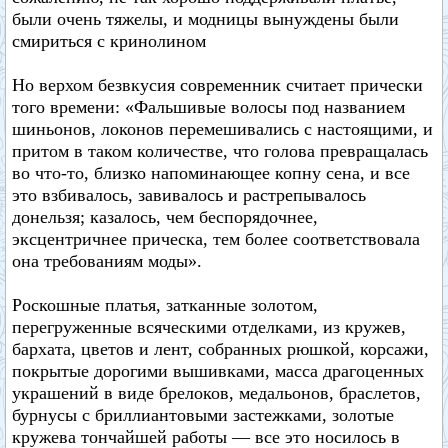
были очень тяжелы, и модницы вынуждены были
смириться с кринолином
Но верхом безвкусия современник считает прически
того времени: «Фальшивые волосы под названием
шиньонов, локонов перемешивались с настоящими, и
притом в таком количестве, что голова превращалась
во что-то, близко напоминающее копну сена, и все
это взбивалось, завивалось и растрепывалось
донельзя; казалось, чем беспорядочнее,
эксцентричнее прическа, тем более соответствовала
она требованиям моды».
Роскошные платья, затканные золотом,
перегруженные всяческими отделками, из кружев,
бархата, цветов и лент, собранных рюшкой, корсажи,
покрытые дорогими вышивками, масса драгоценных
украшений в виде брелоков, медальонов, браслетов,
бурнусы с бриллиантовыми застежками, золотые
кружева тончайшей работы — все это носилось в