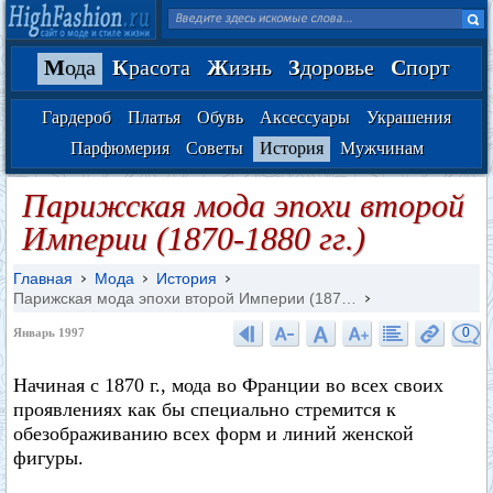
М
ода
К
расота
Ж
изнь
З
доровье
С
порт
Гардероб
Платья
Обувь
Аксессуары
Украшения
Парфюмерия
Советы
История
Мужчинам
Парижская мода эпохи второй
Империи (1870-1880 гг.)
Главная
Мода
История
Парижская мода эпохи второй Империи (187…
0
Январь 1997
Начиная с 1870 г., мода во Франции во всех своих
проявлениях как бы специально стремится к
обезображиванию всех форм и линий женской
фигуры.