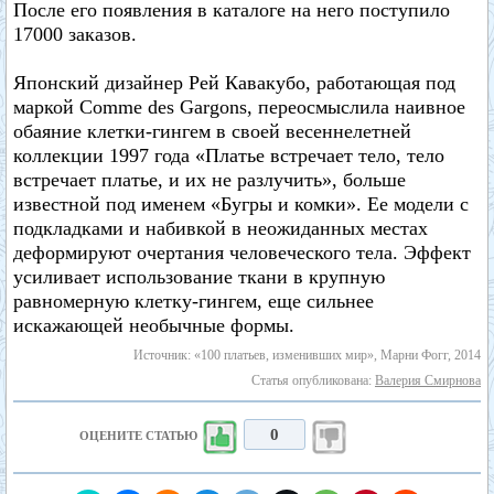
После его появления в каталоге на него поступило
17000 заказов.
Японский дизайнер Рей Кавакубо, работающая под
маркой Comme des Gargons, переосмыслила наивное
обаяние клетки-гингем в своей весеннелетней
коллекции 1997 года «Платье встречает тело, тело
встречает платье, и их не разлучить», больше
известной под именем «Бугры и комки». Ее модели с
подкладками и набивкой в неожиданных местах
деформируют очертания человеческого тела. Эффект
усиливает использование ткани в крупную
равномерную клетку-гингем, еще сильнее
искажающей необычные формы.
Источник: «100 платьев, изменивших мир», Марни Фогг, 2014
Статья опубликована:
Валерия Смирнова
0
ОЦЕНИТЕ СТАТЬЮ