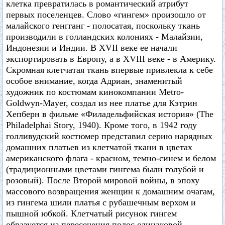
клетка превратилась в романтический атрибут
первых поселенцев. Слово «гингем» произошло от
малайского генгганг - полосатая, поскольку ткань
производили в голландских колониях - Малайзии,
Индонезии и Индии. В XVII веке ее начали
экспортировать в Европу, а в XVIII веке - в Америку.
Скромная клетчатая ткань впервые привлекла к себе
особое внимание, когда Адриан, знаменитый
художник по костюмам кинокомпании Metro-
Goldwyn-Mayer, создал из нее платье для Кэтрин
Хепберн в фильме «Филадельфийская история» (The
Philadelphai Story, 1940). Кроме того, в 1942 году
голливудский костюмер представил серию нарядных
домашних платьев из клетчатой ткани в цветах
американского флага - красном, темно-синем и белом
(традиционными цветами гингема были голубой и
розовый). После Второй мировой войны, в эпоху
массового возвращения женщин к домашним очагам,
из гингема шили платья с рубашечным верхом и
пышной юбкой. Клетчатый рисунок гингем
образуется из пересечения полос одинаковой