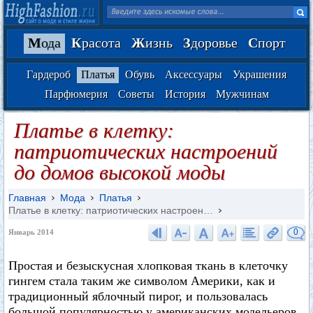
М
ода
К
расота
Ж
изнь
З
доровье
С
порт
Гардероб
Платья
Обувь
Аксессуары
Украшения
Парфюмерия
Советы
История
Мужчинам
Платье в клетку:
патриотических настроений
до домов высокой моды
Главная
Мода
Платья
Платье в клетку: патриотических настроен…
0
Январь 2014
Простая и безыскусная хлопковая ткань в клеточку
гингем стала таким же символом Америки, как и
традиционный яблочный пирог, и пользовалась
большой популярностью у американских модельеров