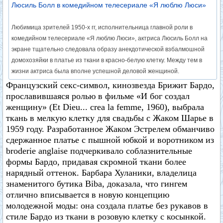
Люсиль Болл в комедийном телесериале «Я люблю Люси»
Любимица зрителей 1950-х гг, исполнительница главной роли в
комедийном телесериале «Я люблю Люси», актриса Люсиль Болл на
экране тщательно следовала образу анекдотической взбалмошной
домохозяйки в платье из ткани в красно-белую клетку. Между тем в
жизни актриса была вполне успешной деловой женщиной.
Французский секс-символ, кинозвезда Брижит Бардо,
прославившаяся ролью в фильме «И бог создал
женщину» (Et Dieu... creа la femme, 1960), выбрала
ткань в мелкую клетку для свадьбы с Жаком Шарье в
1959 году. Разработанное Жаком Эстрелем обманчиво
сдержанное платье с пышной юбкой и воротником из
broderie anglaise подчеркивало соблазнительные
формы Бардо, придавая скромной ткани более
нарядный оттенок. Барбара Хуланики, владелица
знаменитого бутика Biba, доказала, что гингем
отлично вписывается в новую концепцию
молодежной моды: она создала платье без рукавов в
стиле Бардо из ткани в розовую клетку с косынкой.