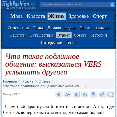
М
ода
К
расота
Ж
изнь
З
доровье
С
порт
Отношения
Семья
Домашние дела
Работа и карьера
Рецепты
Путешествия
Этикет
Советы
Истории
Интересное
Тесты
Что такое подлинное
общение: высказаться VERS
услышать другого
Главная
Жизнь
Этикет
Что такое подлинное общение: высказаться…
0
Январь 1992
Известный французский писатель и летчик Антуан де
Сент-Экзюпери как-то заметил, что самая большая