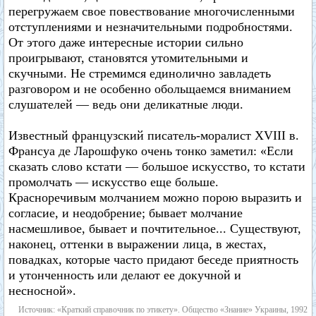
перегружаем свое повествование многочисленными
отступлениями и незначительными подробностями.
От этого даже интересные истории сильно
проигрывают, становятся утомительными и
скучными. Не стремимся единолично завладеть
разговором и не особенно обольщаемся вниманием
слушателей — ведь они деликатные люди.
Известный французский писатель-моралист XVIII в.
Франсуа де Ларошфуко очень тонко заметил: «Если
сказать слово кстати — большое искусство, то кстати
промолчать — искусство еще больше.
Красноречивым молчанием можно порою выразить и
согласие, и неодобрение; бывает молчание
насмешливое, бывает и почтительное... Существуют,
наконец, оттенки в выражении лица, в жестах,
повадках, которые часто придают беседе приятность
и утонченность или делают ее докучной и
несносной».
Источник: «Краткий справочник по этикету». Общество «Знание» Украины, 1992