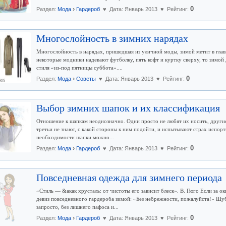
›
0
Раздел:
Мода
Гардероб
♥ Дата: Январь 2013 ♥ Рейтинг:
Многослойность в зимних нарядах
Многослойность в нарядах, пришедшая из уличной моды, зимой метит в глав
некоторые модники надевают футболку, пять кофт и куртку сверху, то зимой
стиля «из-под пятницы суббота»....
›
0
Раздел:
Мода
Советы
♥ Дата: Январь 2013 ♥ Рейтинг:
Выбор зимних шапок и их классификация
Отношение к шапкам неоднозначно. Одни просто не любят их носить, другие
третьи не знают, с какой стороны к ним подойти, и испытывают страх испор
необходимости шапки можно...
›
0
Раздел:
Мода
Гардероб
♥ Дата: Январь 2013 ♥ Рейтинг:
Повседневная одежда для зимнего периода
«Стиль — &акак хрусталь: от чистоты его зависит блеск». В. Гюго Если за 
девиз повседневного гардероба зимой: «Без небрежности, пожалуйста!» Шу
запросто, без лишнего пафоса и...
›
0
Раздел:
Мода
Гардероб
♥ Дата: Январь 2013 ♥ Рейтинг: