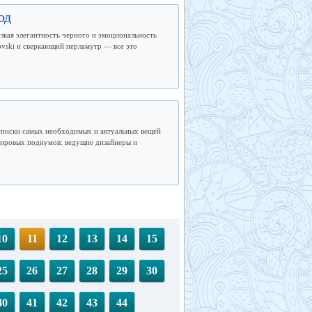
од
зкая элегантность черного и эмоциональность
ovski и сверкающий перламутр — все это
 списки самых необходимых и актуальных вещей
 мировых подиумов: ведущие дизайнеры и
10
11
12
13
14
15
25
26
27
28
29
30
40
41
42
43
44