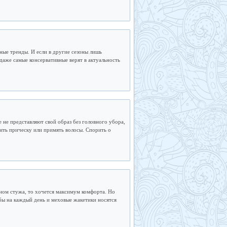
ные тренды. И если в другие сезоны лишь
 даже самые консервативные верят в актуальность
 не представляют свой образ без головного убора,
тить прическу или примять волосы. Спорить о
окном стужа, то хочется максимум комфорта. Но
бы на каждый день и меховые жакетики носятся