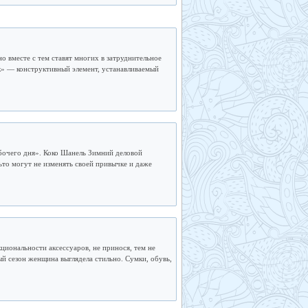
но вместе с тем ставят многих в затруднительное
к» — конструктивный элемент, устанавливаемый
бочего дня». Коко Шанель Зимний деловой
то могут не изменять своей привычке и даже
циональности аксессуаров, не принося, тем не
ый сезон женщина выглядела стильно. Сумки, обувь,