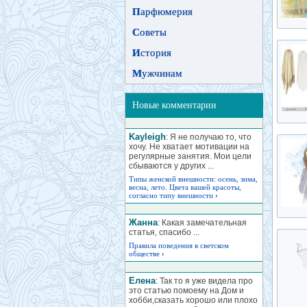
П
арфюмерия
С
оветы
И
стория
М
ужчинам
Новые комментарии
Kayleigh
: Я не получаю то, что
хочу. Не хватает мотивации на
регулярные занятия. Мои цели
сбываются у других ...
Типы женской внешности: осень, зима,
весна, лето. Цвета вашей красоты,
согласно типу внешности
›
Жанна
: Какая замечательная
статья, спасибо ...
Правила поведения в светском
обществе
›
Елена
: Так то я уже видела про
это статью помоему на Дом и
хобби,сказать хорошо или плохо