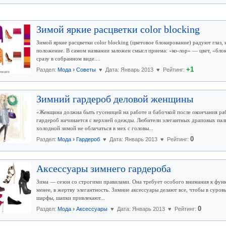
Зимой яркие расцветки color blocking
Зимой яркие расцветки color blocking (цветовое блокирование) радуют глаз, 
положение. В самом названии заложен смысл приема: «ко-лор» — цвет, «бло
сразу в собранном виде....
›
+1
Раздел:
Мода
Советы
♥ Дата: Январь 2013 ♥ Рейтинг:
Зимний гардероб деловой женщины
«Женщина должна быть гусеницей на работе и бабочкой после окончания ра
гардероб начинается с верхней одежды. Любители элегантных драповых паль
холодной зимой не облачаться в мех с головы...
›
0
Раздел:
Мода
Гардероб
♥ Дата: Январь 2013 ♥ Рейтинг:
Аксессуары зимнего гардероба
Зима — сезон со строгими правилами. Она требует особого внимания к функ
менее, в жертву элегантность. Зимние аксессуары делают все, чтобы в суров
шарфы, шапки привлекают...
›
0
Раздел:
Мода
Аксессуары
♥ Дата: Январь 2013 ♥ Рейтинг: