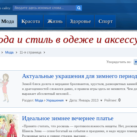
о сайту:
М
ода
К
расота
Ж
изнь
З
доровье
С
порт
да и стиль в одеже и аксес
Мода
11-я страница
Упорядочить по:
▼
Актуальные украшения для зимнего перио
Зимой блеск долота и мерцание бриллиантов, хрусталя, разноцветных камней
и драгоценностей сложился давно, и правила игры здесь не меняются. Чем 
выражает абсолютный меховой...
›
0
Раздел:
Мода
Украшения
♥ Дата: Январь 2013 ♥ Рейтинг:
Идеальное зимнее вечернее платье
«Принято считать, что роскошь — противоположность нищеты. Нет, роскош
Шанель Зима — сезон богатый на события и праздники, и надо мудро плани
Роскошные меха и сияние стразов, высокие...