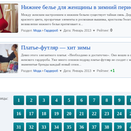
Нижнее белье для женщины в зимний пери
Между женским настроением и нижним бельем существует тайная связь. Дер
красного цвета, прозрачные элементы и роскошная вышивка, кристаллы Swar
великолепие нижнего белья притягивает и...
›
0
Раздел:
Мода
Гардероб
♥ Дата: Январь 2013 ♥ Рейтинг:
Платье-футляр — хит зимы
Девиз этого элегантного платья: «Необходимо и достаточно». Оно вошло в
женского гардероба. Уже много сезонов подряд платье-футляр не сходит с
знаменитые бренды каждый новый сезон...
›
+1
Раздел:
Мода
Гардероб
♥ Дата: Январь 2013 ♥ Рейтинг:
ницы:
1
2
3
4
5
6
7
8
9
16
17
18
19
20
21
22
23
24
31
32
33
34
35
36
37
38
39