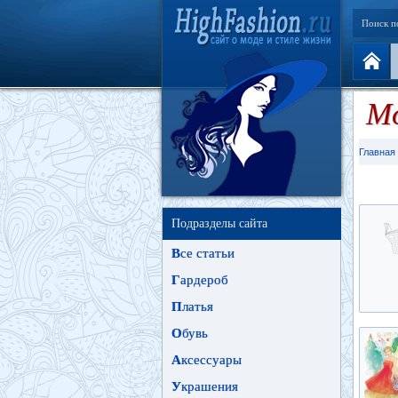
Поиск п
Мо
Главная
Подразделы сайта
В
се статьи
Г
ардероб
П
латья
О
бувь
А
ксессуары
У
крашения