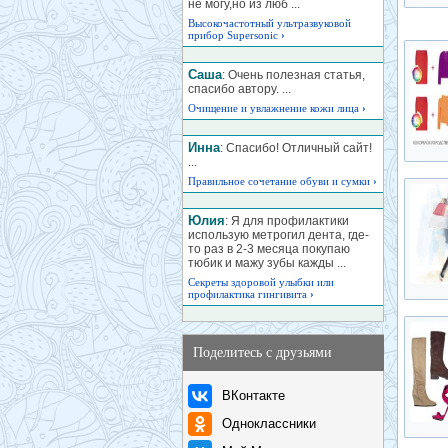
не могу,но из люб ...
Высокочастотный ультразвуковой
прибор Supersonic
›
Саша
: Очень полезная статья,
спасибо автору. ...
Очищение и увлажнение кожи лица
›
Инна
: Спасибо! Отличный сайт!
...
Правильное сочетание обуви и сумки
›
Юлия
: Я для профилактики
использую метрогил дента, где-
то раз в 2-3 месяца покупаю
тюбик и мажу зубы кажды ...
Секреты здоровой улыбки или
профилактика гингивита
›
Поделитесь с друзьями
ВКонтакте
Одноклассники