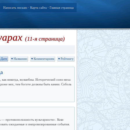
Написать письмо
Карта сайта
Главная страница
•
•
суарах
(11-я страница)
Дате
▼Названию
▼Комментариям
▼Рейтингу
да
, как никогда, волшебны. Исторический союз меха
дороже мех, тем богаче должны быть камни. Соболь
ь — противоположность вульгарности». Коко
ровать ожидаемые и импровизированные события.