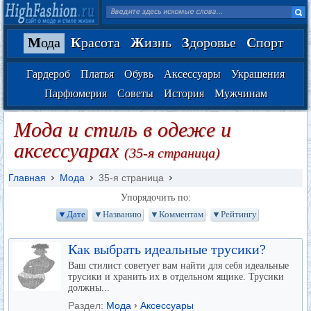
М
ода
К
расота
Ж
изнь
З
доровье
С
порт
Гардероб
Платья
Обувь
Аксессуары
Украшения
Парфюмерия
Советы
История
Мужчинам
Мода и стиль в одеже и
аксессуарах
(35-я страница)
Главная
Мода
35-я страница
Упорядочить по:
▼Дате
▼Названию
▼Комментам
▼Рейтингу
Как выбрать идеальные трусики?
Ваш стилист советует вам найти для себя идеальные
трусики и хранить их в отдельном ящике. Трусики
должны...
Раздел:
Мода
›
Аксессуары