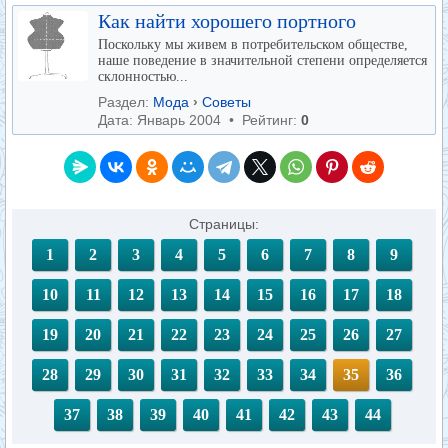
Как найти хорошего портного
Поскольку мы живем в потребительском обществе,
наше поведение в значительной степени определяется
склонностью...
Раздел:
Мода
›
Советы
Дата: Январь 2004 • Рейтинг:
0
Страницы:
1
2
3
4
5
6
7
8
9
10
11
12
13
14
15
16
17
18
19
20
21
22
23
24
25
26
27
28
29
30
31
32
33
34
35
36
37
38
39
40
41
42
43
44