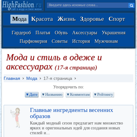
М
ода
К
расота
Ж
изнь
З
доровье
С
порт
Гардероб
Платья
Обувь
Аксессуары
Украшения
Парфюмерия
Советы
История
Мужчинам
Мода и стиль в одеже и
аксессуарах
(17-я страница)
Главная
Мода
17-я страница
Упорядочить по:
▼Дате
▼Названию
▼Комментам
▼Рейтингу
Главные ингредиенты весенних
образов
Каждый модный сезон предлагает нам множество
ярких и оригинальных идей для создания новых
стилей и...