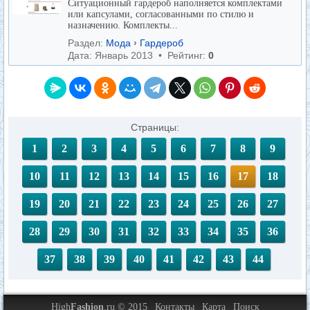
Ситуационный гардероб наполняется комплектами
или капсулами, согласованными по стилю и
назначению. Комплекты...
Раздел:
Мода
›
Гардероб
Дата: Январь 2013 • Рейтинг:
0
Страницы:
1
2
3
4
5
6
7
8
9
10
11
12
13
14
15
16
17
18
19
20
21
22
23
24
25
26
27
28
29
30
31
32
33
34
35
36
37
38
39
40
41
42
43
44
High
Fashion
.ru © 2015
Контакты
Карта
Поиск