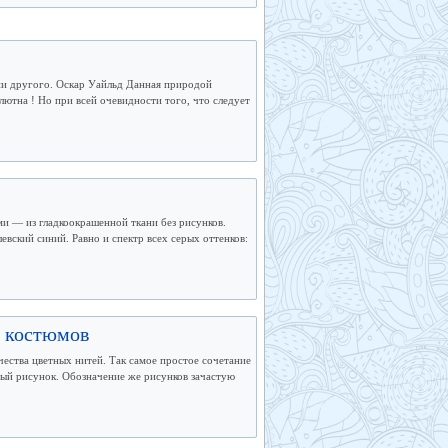
 ни другого. Оскар Уайльд Данная природой
лютна ! Но при всей очевидности того, что следует
и — из гладкоокрашенной ткани без рисунков.
евский синий. Равно и спектр всех серых оттенков:
х костюмов
чества цветных нитей. Так самое простое сочетание
ный рисунок. Обозначение же рисунков зачастую