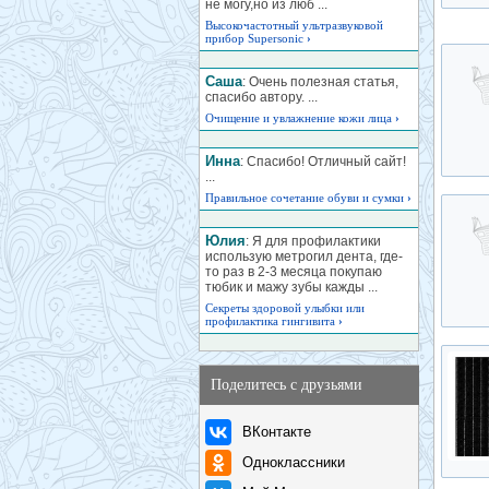
не могу,но из люб ...
Высокочастотный ультразвуковой
прибор Supersonic
›
Саша
: Очень полезная статья,
спасибо автору. ...
Очищение и увлажнение кожи лица
›
Инна
: Спасибо! Отличный сайт!
...
Правильное сочетание обуви и сумки
›
Юлия
: Я для профилактики
использую метрогил дента, где-
то раз в 2-3 месяца покупаю
тюбик и мажу зубы кажды ...
Секреты здоровой улыбки или
профилактика гингивита
›
Поделитесь с друзьями
ВКонтакте
Одноклассники