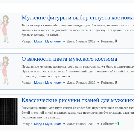
Мужские фигуры и выбор силуэта костюма
Тот, кто видит какое-либо различие между душой и телом, не имеет ни того
внешность есть основа для любого явления себя обществу. Эта данность абсо
брать за основу, на каком...
›
0
Раздел:
Мода
Мужчинам
♥ Дата: Январь 2012 ♥ Рейтинг:
О важности цвета мужского костюма
Прекрасные мужские костюмы, сорочки и галстуки могут быть и однотонным
Прежде всего это классический темно-синий цвет, полуночный синий и корол
от антрацитового и полуночного...
›
0
Раздел:
Мода
Мужчинам
♥ Дата: Январь 2012 ♥ Рейтинг:
Классические рисунки тканей для мужски
Рисунок на ткани напрямую связан со способом переплетения в процессе тка
белой и черной нитей в разных вариантах переплетения будет давать различ
неоднозначно и в разных...
›
+1
Раздел:
Мода
Мужчинам
♥ Дата: Январь 2012 ♥ Рейтинг: