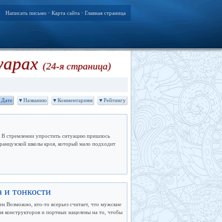
Написать письмо
Карта сайта
Главная страница
•
•
суарах
(24-я страница)
Дате
▼Названию
▼Комментариям
▼Рейтингу
а. В стремлении упростить ситуацию пришлось
 французской школы кроя, который мало подходит
 и тонкости
 Возможно, кто-то всерьез считает, что мужские
я конструкторов и портных нацелены на то, чтобы