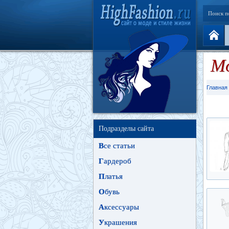
Поиск п
Мо
Главная
Подразделы сайта
В
се статьи
Г
ардероб
П
латья
О
бувь
А
ксессуары
У
крашения