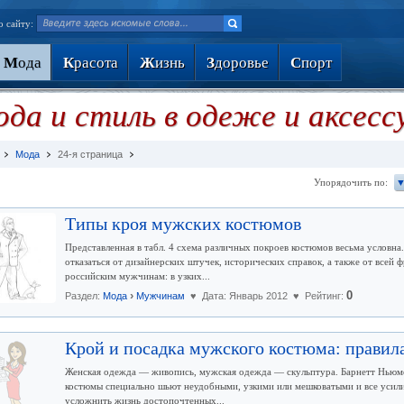
о сайту:
М
ода
К
расота
Ж
изнь
З
доровье
С
порт
да и стиль в одеже и аксес
Мода
24-я страница
Упорядочить по:
▼
Типы кроя мужских костюмов
Представленная в табл. 4 схема различных покроев костюмов весьма условн
отказаться от дизайнерских штучек, исторических справок, а также от всей
российским мужчинам: в узких...
›
0
Раздел:
Мода
Мужчинам
♥ Дата: Январь 2012 ♥ Рейтинг:
Крой и посадка мужского костюма: правила
Женская одежда — живопись, мужская одежда — скульптура. Барнетт Ньюмен
костюмы специально шьют неудобными, узкими или мешковатыми и все усили
усложнить жизнь достопочтенных...