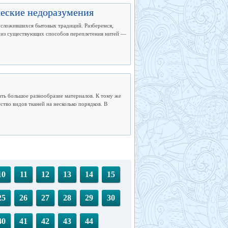
ческие недоразумения
а сложившихся бытовых традиций. Разберемся,
ий из существующих способов переплетения нитей —
ать большое разнообразие материалов. К тому же
тво видов тканей на несколько порядков. В
10
11
12
13
14
15
25
26
27
28
29
30
40
41
42
43
44