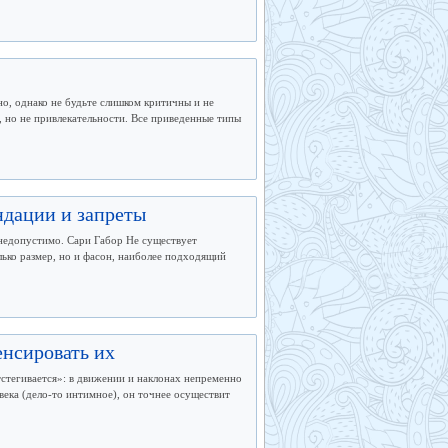
о, однако не будьте слишком критичны и не
 но не привлекательности. Все приведенные типы
дации и запреты
 недопустимо. Сари Габор Не существует
ько размер, но и фасон, наиболее подходящий
нсировать их
тстегивается»: в движении и наклонах непременно
ека (дело-то интимное), он точнее осуществит