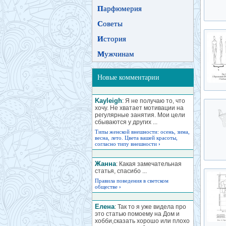
П
арфюмерия
С
оветы
И
стория
М
ужчинам
Новые комментарии
Kayleigh
: Я не получаю то, что
хочу. Не хватает мотивации на
регулярные занятия. Мои цели
сбываются у других ...
Типы женской внешности: осень, зима,
весна, лето. Цвета вашей красоты,
согласно типу внешности
›
Жанна
: Какая замечательная
статья, спасибо ...
Правила поведения в светском
обществе
›
Елена
: Так то я уже видела про
это статью помоему на Дом и
хобби,сказать хорошо или плохо