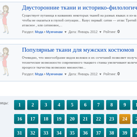
Двусторонние ткани и историко-филологи
Существует путаница в названиях некоторых тканей на разных языках и из-з
чтобы не оказаться в глупой ситуации... Казус первый: сатин — атлас Трет
атласное , или сатиновое,...
›
0
Раздел:
Мода
Мужчинам
♥ Дата: Январь 2012 ♥ Рейтинг:
Популярные ткани для мужских костюмов
Очевидно, что многообразие видов волокон и их сочетаний позволяет получ
технические возможности современного ткацкого станка увеличивают количес
процессе ткачества возможно множество...
›
0
Раздел:
Мода
Мужчинам
♥ Дата: Январь 2012 ♥ Рейтинг:
ницы:
1
2
3
4
5
6
7
8
9
16
17
18
19
20
21
22
23
24
31
32
33
34
35
36
37
38
39