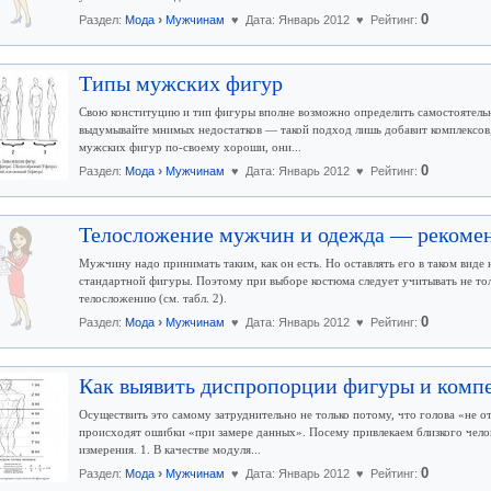
›
0
Раздел:
Мода
Мужчинам
♥ Дата: Январь 2012 ♥ Рейтинг:
Типы мужских фигур
Свою конституцию и тип фигуры вполне возможно определить самостоятельн
выдумывайте мнимых недостатков — такой подход лишь добавит комплексов,
мужских фигур по-своему хороши, они...
›
0
Раздел:
Мода
Мужчинам
♥ Дата: Январь 2012 ♥ Рейтинг:
Телосложение мужчин и одежда — рекомен
Мужчину надо принимать таким, как он есть. Но оставлять его в таком виде
стандартной фигуры. Поэтому при выборе костюма следует учитывать не тол
телосложению (см. табл. 2).
›
0
Раздел:
Мода
Мужчинам
♥ Дата: Январь 2012 ♥ Рейтинг:
Как выявить диспропорции фигуры и компе
Осуществить это самому затруднительно не только потому, что голова «не о
происходят ошибки «при замере данных». Посему привлекаем близкого челов
измерения. 1. В качестве модуля...
›
0
Раздел:
Мода
Мужчинам
♥ Дата: Январь 2012 ♥ Рейтинг: