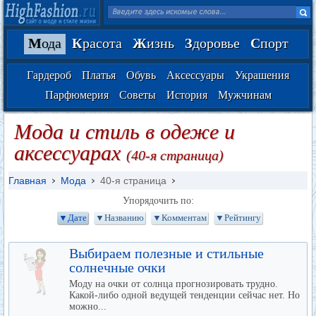
М
ода
К
расота
Ж
изнь
З
доровье
С
порт
Гардероб
Платья
Обувь
Аксессуары
Украшения
Парфюмерия
Советы
История
Мужчинам
Мода и стиль в одеже и
аксессуарах
(40-я страница)
Главная
Мода
40-я страница
Упорядочить по:
▼Дате
▼Названию
▼Комментам
▼Рейтингу
Выбираем полезные и стильные
солнечные очки
Моду на очки от солнца прогнозировать трудно.
Какой-либо одной ведущей тенденции сейчас нет. Но
можно...