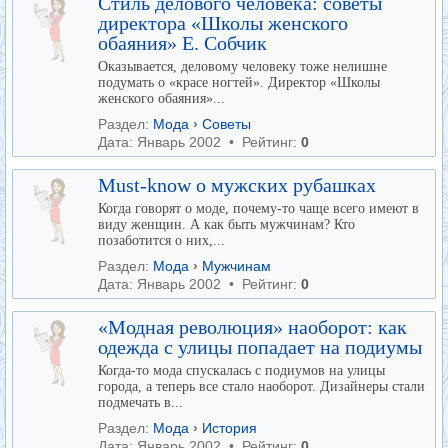
Стиль делового человека: советы
директора «Школы женского
обаяния» Е. Собчик
Оказывается, деловому человеку тоже нелишне
подумать о «красе ногтей». Директор «Школы
женского обаяния»...
Раздел:
Мода
›
Советы
Дата: Январь 2002 • Рейтинг:
0
Must-know о мужских рубашках
Когда говорят о моде, почему-то чаще всего имеют в
виду женщин. А как быть мужчинам? Кто
позаботится о них,...
Раздел:
Мода
›
Мужчинам
Дата: Январь 2002 • Рейтинг:
0
«Модная революция» наоборот: как
одежда с улицы попадает на подиумы
Когда-то мода спускалась с подиумов на улицы
города, а теперь все стало наоборот. Дизайнеры стали
подмечать в...
Раздел:
Мода
›
История
Дата: Январь 2002 • Рейтинг:
0