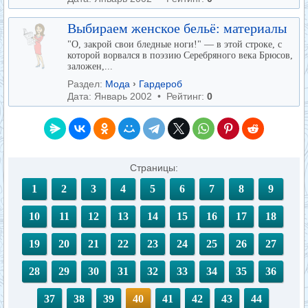
Выбираем женское бельё: материалы
"О, закрой свои бледные ноги!" — в этой строке, с
которой ворвался в поэзию Серебряного века Брюсов,
заложен,...
Раздел:
Мода
›
Гардероб
Дата: Январь 2002 • Рейтинг:
0
Страницы:
1
2
3
4
5
6
7
8
9
10
11
12
13
14
15
16
17
18
19
20
21
22
23
24
25
26
27
28
29
30
31
32
33
34
35
36
37
38
39
40
41
42
43
44