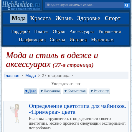
М
ода
К
расота
Ж
изнь
З
доровье
С
порт
Гардероб
Платья
Обувь
Аксессуары
Украшения
Парфюмерия
Советы
История
Мужчинам
Мода и стиль в одеже и
аксессуарах
(27-я страница)
Главная
Мода
27-я страница
Упорядочить по:
▼Дате
▼Названию
▼Комментам
▼Рейтингу
Определение цветотипа для чайников.
«Примерка» цвета
Если вы затрудняетесь с определением своего
цветотипа, можно провести следующий эксперимент:
попробовать...