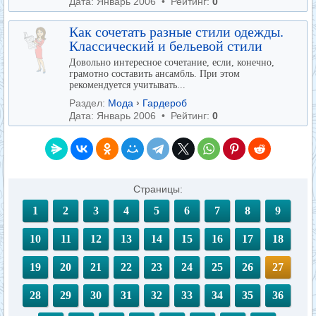
Дата: Январь 2006 • Рейтинг:
0
Как сочетать разные стили одежды.
Классический и бельевой стили
Довольно интересное сочетание, если, конечно,
грамотно составить ансамбль. При этом
рекомендуется учитывать...
Раздел:
Мода
›
Гардероб
Дата: Январь 2006 • Рейтинг:
0
Страницы:
1
2
3
4
5
6
7
8
9
10
11
12
13
14
15
16
17
18
19
20
21
22
23
24
25
26
27
28
29
30
31
32
33
34
35
36