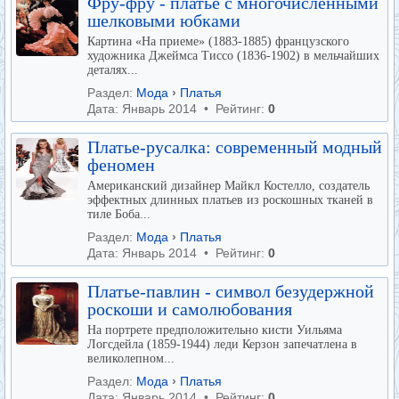
Фру-фру - платье с многочисленными
шелковыми юбками
Картина «На приеме» (1883-1885) французского
художника Джеймса Тиссо (1836-1902) в мельчайших
деталях...
Раздел:
Мода
›
Платья
Дата: Январь 2014 • Рейтинг:
0
Платье-русалка: современный модный
феномен
Американский дизайнер Майкл Костелло, создатель
эффектных длинных платьев из роскошных тканей в
тиле Боба...
Раздел:
Мода
›
Платья
Дата: Январь 2014 • Рейтинг:
0
Платье-павлин - символ безудержной
роскоши и самолюбования
На портрете предположительно кисти Уильяма
Логсдейла (1859-1944) леди Керзон запечатлена в
великолепном...
Раздел:
Мода
›
Платья
Дата: Январь 2014 • Рейтинг:
0