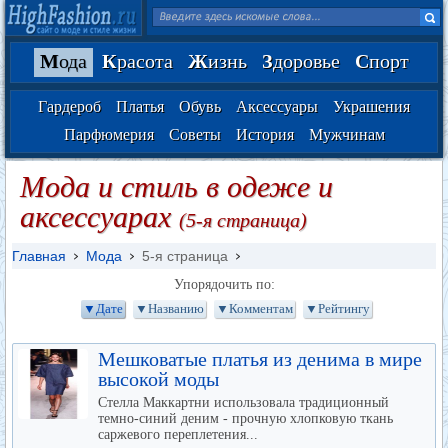
М
ода
К
расота
Ж
изнь
З
доровье
С
порт
Гардероб
Платья
Обувь
Аксессуары
Украшения
Парфюмерия
Советы
История
Мужчинам
Мода и стиль в одеже и
аксессуарах
(5-я страница)
Главная
Мода
5-я страница
Упорядочить по:
▼Дате
▼Названию
▼Комментам
▼Рейтингу
Мешковатые платья из денима в мире
высокой моды
Стелла Маккартни использовала традиционный
темно-синий деним - прочную хлопковую ткань
саржевого переплетения...