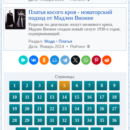
Платья косого кроя - новаторский
подход от Мадлен Вионне
Разрезав по диагонали лоскут шелкового крепа,
Мадлен Вионне создала новый силуэт 1930-х годов,
подчеркивающий...
Раздел:
Мода
›
Платья
Дата: Январь 2014 • Рейтинг:
0
Страницы:
1
2
3
4
5
6
7
8
9
10
11
12
13
14
15
16
17
18
19
20
21
22
23
24
25
26
27
28
29
30
31
32
33
34
35
36