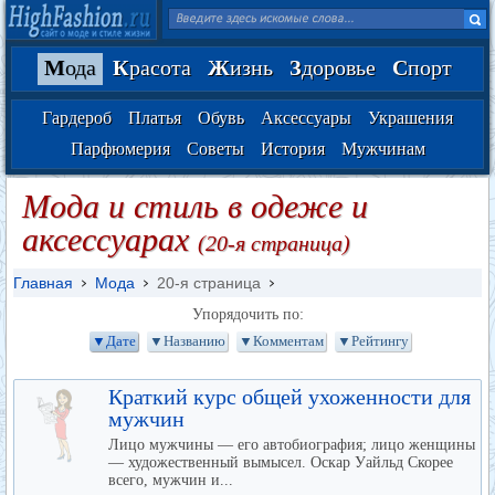
М
ода
К
расота
Ж
изнь
З
доровье
С
порт
Гардероб
Платья
Обувь
Аксессуары
Украшения
Парфюмерия
Советы
История
Мужчинам
Мода и стиль в одеже и
аксессуарах
(20-я страница)
Главная
Мода
20-я страница
Упорядочить по:
▼Дате
▼Названию
▼Комментам
▼Рейтингу
Краткий курс общей ухоженности для
мужчин
Лицо мужчины — его автобиография; лицо женщины
— художественный вымысел. Оскар Уайльд Скорее
всего, мужчин и...