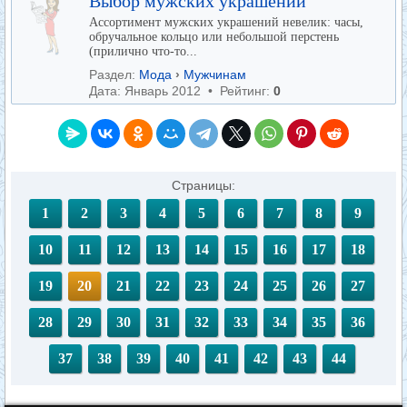
Выбор мужских украшений
Ассортимент мужских украшений невелик: часы,
обручальное кольцо или небольшой перстень
(прилично что-то...
Раздел:
Мода
›
Мужчинам
Дата: Январь 2012 • Рейтинг:
0
Страницы:
1
2
3
4
5
6
7
8
9
10
11
12
13
14
15
16
17
18
19
20
21
22
23
24
25
26
27
28
29
30
31
32
33
34
35
36
37
38
39
40
41
42
43
44