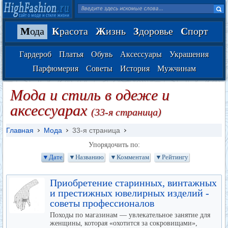
М
ода
К
расота
Ж
изнь
З
доровье
С
порт
Гардероб
Платья
Обувь
Аксессуары
Украшения
Парфюмерия
Советы
История
Мужчинам
Мода и стиль в одеже и
аксессуарах
(33-я страница)
Главная
Мода
33-я страница
Упорядочить по:
▼Дате
▼Названию
▼Комментам
▼Рейтингу
Приобретение старинных, винтажных
и престижных ювелирных изделий -
советы профессионалов
Походы по магазинам — увлекательное занятие для
женщины, которая «охотится за сокровищами»,