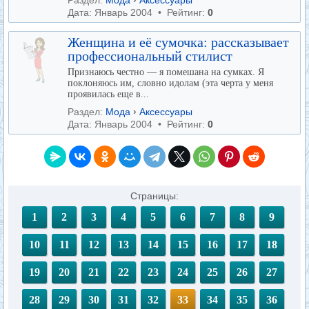
Раздел:
Мода
›
Аксессуары
Дата: Январь 2004 • Рейтинг:
0
Женщина и её сумочка: рассказывает
профессиональный стилист
Признаюсь честно — я помешана на сумках. Я
поклоняюсь им, словно идолам (эта черта у меня
проявилась еще в...
Раздел:
Мода
›
Аксессуары
Дата: Январь 2004 • Рейтинг:
0
Страницы:
1
2
3
4
5
6
7
8
9
10
11
12
13
14
15
16
17
18
19
20
21
22
23
24
25
26
27
28
29
30
31
32
33
34
35
36