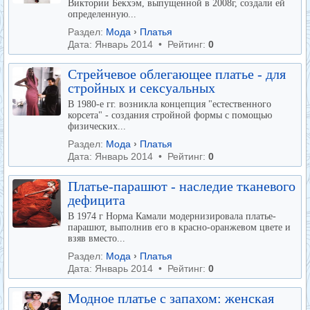
Виктории Бекхэм, выпущенной в 2008г, создали ей
определенную...
Раздел:
Мода
›
Платья
Дата: Январь 2014 • Рейтинг:
0
Стрейчевое облегающее платье - для
стройных и сексуальных
В 1980-е гг. возникла концепция "естественного
корсета" - создания стройной формы с помощью
физических...
Раздел:
Мода
›
Платья
Дата: Январь 2014 • Рейтинг:
0
Платье-парашют - наследие тканевого
дефицита
В 1974 г Норма Камали модернизировала платье-
парашют, выполнив его в красно-оранжевом цвете и
взяв вместо...
Раздел:
Мода
›
Платья
Дата: Январь 2014 • Рейтинг:
0
Модное платье с запахом: женская