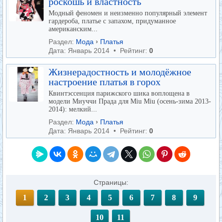
роскошь и властность
Модный феномен и неизменно популярный элемент
гардероба, платье с запахом, придуманное
американским...
Раздел:
Мода
›
Платья
Дата: Январь 2014 • Рейтинг:
0
Жизнерадостность и молодёжное
настроение платья в горох
Квинтэссенция парижского шика воплощена в
модели Миуччи Прада для Miu Miu (осень-зима 2013-
2014): мелкий...
Раздел:
Мода
›
Платья
Дата: Январь 2014 • Рейтинг:
0
Страницы:
1
2
3
4
5
6
7
8
9
10
11