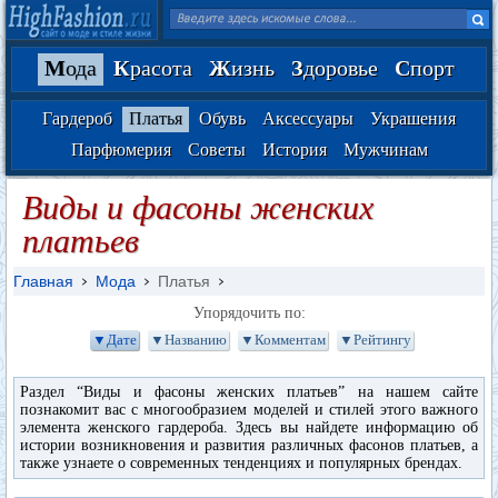
М
ода
К
расота
Ж
изнь
З
доровье
С
порт
Гардероб
Платья
Обувь
Аксессуары
Украшения
Парфюмерия
Советы
История
Мужчинам
Виды и фасоны женских
платьев
Главная
Мода
Платья
Упорядочить по:
▼Дате
▼Названию
▼Комментам
▼Рейтингу
Раздел “Виды и фасоны женских платьев” на нашем сайте
познакомит вас с многообразием моделей и стилей этого важного
элемента женского гардероба. Здесь вы найдете информацию об
истории возникновения и развития различных фасонов платьев, а
также узнаете о современных тенденциях и популярных брендах.