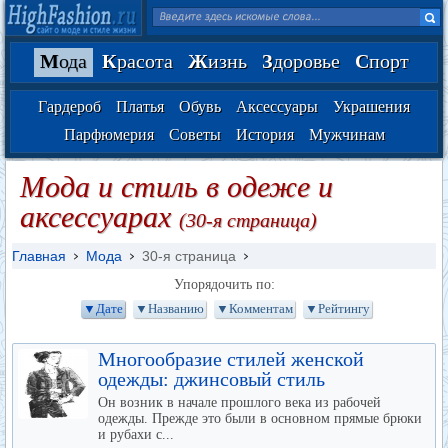
М
ода
К
расота
Ж
изнь
З
доровье
С
порт
Гардероб
Платья
Обувь
Аксессуары
Украшения
Парфюмерия
Советы
История
Мужчинам
Мода и стиль в одеже и
аксессуарах
(30-я страница)
Главная
Мода
30-я страница
Упорядочить по:
▼Дате
▼Названию
▼Комментам
▼Рейтингу
Многообразие стилей женской
одежды: джинсовый стиль
Он возник в начале прошлого века из рабочей
одежды. Прежде это были в основном прямые брюки
и рубахи с...