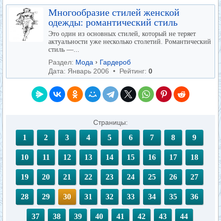
Многообразие стилей женской
одежды: романтический стиль
Это один из основных стилей, который не теряет
актуальности уже несколько столетий. Романтический
стиль —...
Раздел:
Мода
›
Гардероб
Дата: Январь 2006 • Рейтинг:
0
Страницы:
1
2
3
4
5
6
7
8
9
10
11
12
13
14
15
16
17
18
19
20
21
22
23
24
25
26
27
28
29
30
31
32
33
34
35
36
37
38
39
40
41
42
43
44