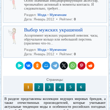
Особо значимый имиджформирующий аксессуар,
чрезвычайно активный в моменты контакта. И
следовательно, требует...
Раздел:
Мода
›
Мужчинам
Дата: Январь 2012 • Рейтинг:
0
Выбор мужских украшений
Ассортимент мужских украшений невелик: часы,
обручальное кольцо или небольшой перстень
(прилично что-то...
Раздел:
Мода
›
Мужчинам
Дата: Январь 2012 • Рейтинг:
0
Страницы:
1
2
3
4
5
6
В разделе представлены коллекции ведущих мировых брендов, а
также отечественных производителей, которые учитывают
актуальные тенденции моды и особенности российских погодных