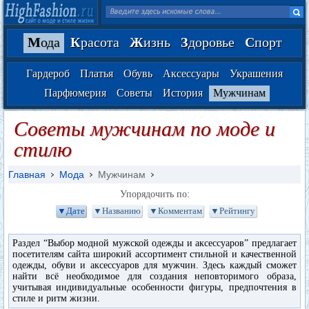
М
ода
К
расота
Ж
изнь
З
доровье
С
порт
Гардероб
Платья
Обувь
Аксессуары
Украшения
Парфюмерия
Советы
История
Мужчинам
Советы мужчинам по моде и
стилю
Главная
Мода
Мужчинам
Упорядочить по:
▼Дате
▼Названию
▼Комментам
▼Рейтингу
Раздел “Выбор модной мужской одежды и аксессуаров” предлагает
посетителям сайта широкий ассортимент стильной и качественной
одежды, обуви и аксессуаров для мужчин. Здесь каждый сможет
найти всё необходимое для создания неповторимого образа,
учитывая индивидуальные особенности фигуры, предпочтения в
стиле и ритм жизни.