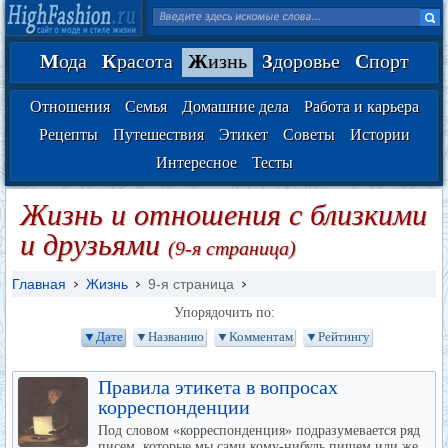
М
ода
К
расота
Ж
изнь
З
доровье
С
порт
Отношения
Семья
Домашние дела
Работа и карьера
Рецепты
Путешествия
Этикет
Советы
Истории
Интересное
Тесты
Жизнь и отношения с близкими
и друзьями
(9-я страница)
Главная
Жизнь
9-я страница
Упорядочить по:
▼Дате
▼Названию
▼Комментам
▼Рейтингу
Правила этикета в вопросах
корреспонденции
Под словом «корреспонденция» подразумевается ряд
писем, которые мы сами кому-нибудь пишем или же