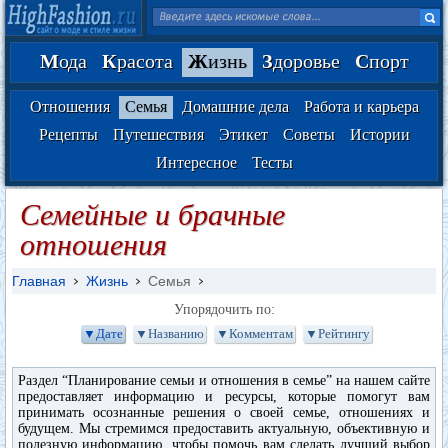
М
ода
К
расота
Ж
изнь
З
доровье
С
порт
Отношения
Семья
Домашние дела
Работа и карьера
Рецепты
Путешествия
Этикет
Советы
Истории
Интересное
Тесты
Семейные и брачные
отношения
Главная
Жизнь
Семья
Упорядочить по:
▼Дате
▼Названию
▼Комментам
▼Рейтингу
Раздел “Планирование семьи и отношения в семье” на нашем сайте
предоставляет информацию и ресурсы, которые помогут вам
принимать осознанные решения о своей семье, отношениях и
будущем. Мы стремимся предоставить актуальную, объективную и
полезную информацию, чтобы помочь вам сделать лучший выбор