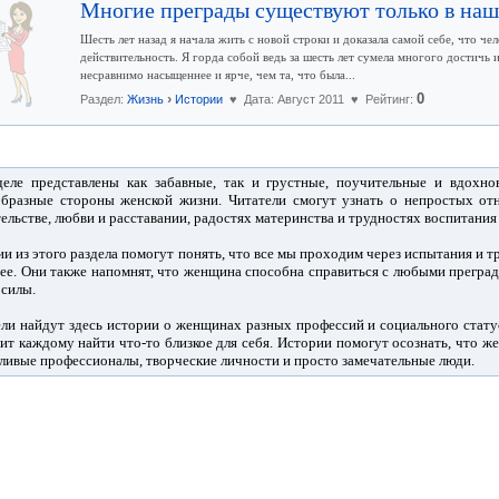
Многие преграды существуют только в наш
Шесть лет назад я начала жить с новой строки и доказала самой себе, что ч
действительность. Я горда собой ведь за шесть лет сумела многого достичь
несравнимо насыщеннее и ярче, чем та, что была...
›
0
Раздел:
Жизнь
Истории
♥ Дата: Август 2011 ♥ Рейтинг:
деле представлены как забавные, так и грустные, поучительные и вдохн
образные стороны женской жизни. Читатели смогут узнать о непростых о
ельстве, любви и расставании, радостях материнства и трудностях воспитания 
и из этого раздела помогут понять, что все мы проходим через испытания и т
ее. Они также напомнят, что женщина способна справиться с любыми преграда
 силы.
ли найдут здесь истории о женщинах разных профессий и социального стату
ит каждому найти что-то близкое для себя. Истории помогут осознать, что ж
ливые профессионалы, творческие личности и просто замечательные люди.