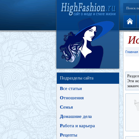
Поиск п
И
Главная
Раздел
Подразделы сайта
Эти ис
заканч
В
се статьи
О
тношения
С
емья
Д
омашние дела
Р
абота и карьера
Р
ецепты