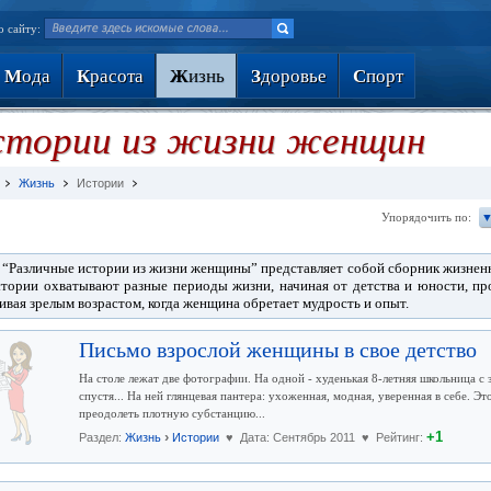
о сайту:
М
ода
К
расота
Ж
изнь
З
доровье
С
порт
стории из жизни женщин
Жизнь
Истории
Упорядочить по:
▼
 “Различные истории из жизни женщины” представляет собой сборник жизнен
тории охватывают разные периоды жизни, начиная от детства и юности, про
ивая зрелым возрастом, когда женщина обретает мудрость и опыт.
Письмо взрослой женщины в свое детство
На столе лежат две фотографии. На одной - худенькая 8-летняя школьница с 
спустя... На ней глянцевая пантера: ухоженная, модная, уверенная в себе. Э
преодолеть плотную субстанцию...
›
+1
Раздел:
Жизнь
Истории
♥ Дата: Сентябрь 2011 ♥ Рейтинг: