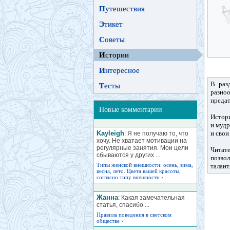
П
утешествия
Э
тикет
С
оветы
И
стории
И
нтересное
В раз
Т
есты
разно
предат
Новые комментарии
Истори
и мудр
Kayleigh
и свои
: Я не получаю то, что
хочу. Не хватает мотивации на
регулярные занятия. Мои цели
Читате
сбываются у других ...
позвол
Типы женской внешности: осень, зима,
талант
весна, лето. Цвета вашей красоты,
согласно типу внешности
›
Жанна
: Какая замечательная
статья, спасибо ...
Правила поведения в светском
обществе
›