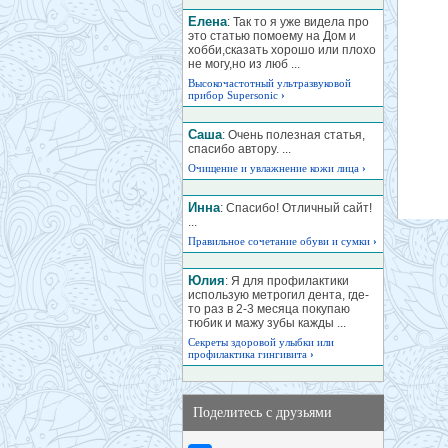
Елена
: Так то я уже видела про
это статью помоему на Дом и
хобби,сказать хорошо или плохо
не могу,но из люб ...
Высокочастотный ультразвуковой
прибор Supersonic
›
Саша
: Очень полезная статья,
спасибо автору. ...
Очищение и увлажнение кожи лица
›
Инна
: Спасибо! Отличный сайт!
...
Правильное сочетание обуви и сумки
›
Юлия
: Я для профилактики
использую метрогил дента, где-
то раз в 2-3 месяца покупаю
тюбик и мажу зубы кажды ...
Секреты здоровой улыбки или
профилактика гингивита
›
Поделитесь с друзьями