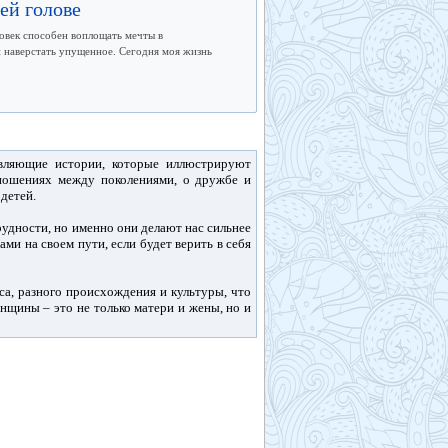
ей голове
еловек способен воплощать мечты в
 и наверстать упущенное. Сегодня моя жизнь
овляющие истории, которые иллюстрируют
тношениях между поколениями, о дружбе и
детей.
рудности, но именно они делают нас сильнее
ми на своем пути, если будет верить в себя
са, разного происхождения и культуры, что
енщины – это не только матери и жены, но и