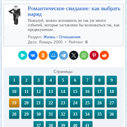
Романтическое свидание: как выбрать
наряд
Пожалуй, можно вспомнить не так уж много
событий, которые заставляли бы волноваться так, как
предвкушение...
Раздел:
Жизнь
›
Отношения
Дата: Январь 2006 • Рейтинг:
0
Страницы:
1
2
3
4
5
6
7
8
9
10
11
12
13
14
15
16
17
18
19
20
21
22
23
24
25
26
27
28
29
30
31
32
33
34
35
36
37
38
39
40
41