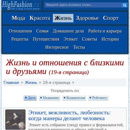
М
ода
К
расота
Ж
изнь
З
доровье
С
порт
Отношения
Семья
Домашние дела
Работа и карьера
Рецепты
Путешествия
Этикет
Советы
Истории
Интересное
Тесты
Жизнь и отношения с близкими
и друзьями
(19-я страница)
Главная
Жизнь
19-я страница
Упорядочить по:
▼Дате
▼Названию
▼Комментам
▼Рейтингу
Этикет, вежливость, любезность:
когда манеры делают человека
Этикет есть собрание (свод) правил и формальностей,
касающихся внешности и образа действий в