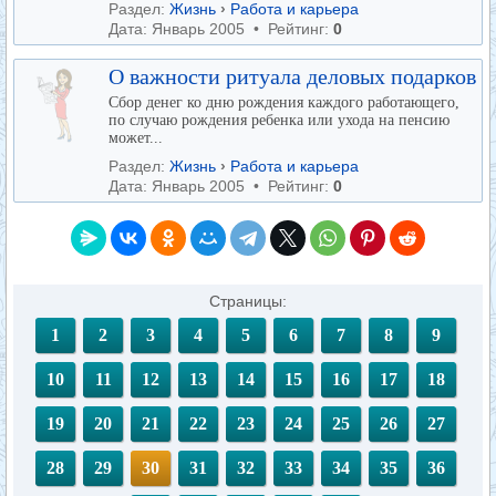
Раздел:
Жизнь
›
Работа и карьера
Дата: Январь 2005 • Рейтинг:
0
О важности ритуала деловых подарков
Сбор денег ко дню рождения каждого работающего,
по случаю рождения ребенка или ухода на пенсию
может...
Раздел:
Жизнь
›
Работа и карьера
Дата: Январь 2005 • Рейтинг:
0
Страницы:
1
2
3
4
5
6
7
8
9
10
11
12
13
14
15
16
17
18
19
20
21
22
23
24
25
26
27
28
29
30
31
32
33
34
35
36