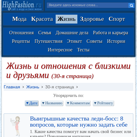
М
ода
К
расота
Ж
изнь
З
доровье
С
порт
Отношения
Семья
Домашние дела
Работа и карьера
Рецепты
Путешествия
Этикет
Советы
Истории
Интересное
Тесты
Жизнь и отношения с близкими
и друзьями
(30-я страница)
Главная
Жизнь
30-я страница
Упорядочить по:
▼Дате
▼Названию
▼Комментам
▼Рейтингу
Выигрышные качества леди-босс: 8
вопросов, которые нужно задать себе
1. Какие качества помогут вам начать свой бизнес или
карьеру? Повышенная интуиция,