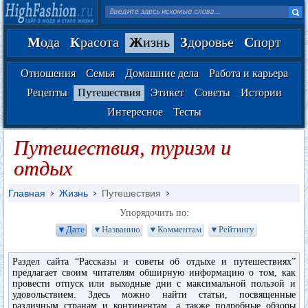
М
ода
К
расота
Ж
изнь
З
доровье
С
порт
Отношения
Семья
Домашние дела
Работа и карьера
Рецепты
Путешествия
Этикет
Советы
Истории
Интересное
Тесты
Путешествия, туризм и
отдых
Главная
Жизнь
Путешествия
Упорядочить по:
▼Дате
▼Названию
▼Комментам
▼Рейтингу
Раздел сайта “Рассказы и советы об отдыхе и путешествиях”
предлагает своим читателям обширную информацию о том, как
провести отпуск или выходные дни с максимальной пользой и
удовольствием. Здесь можно найти статьи, посвященные
различным странам и континентам, а также подробные обзоры