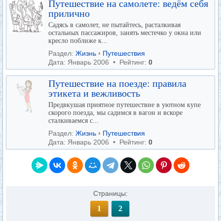
Путешествие на самолете: ведём себя
прилично
Садясь в самолет, не пытайтесь, расталкивая
остальных пассажиров, занять местечко у окна или
кресло поближе к...
Раздел:
Жизнь
›
Путешествия
Дата: Январь 2006 • Рейтинг:
0
Путешествие на поезде: правила
этикета и вежливость
Предвкушая приятное путешествие в уютном купе
скорого поезда, мы садимся в вагон и вскоре
сталкиваемся с...
Раздел:
Жизнь
›
Путешествия
Дата: Январь 2006 • Рейтинг:
0
Страницы:
1
2