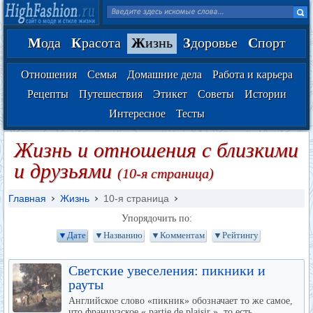
М
ода
К
расота
Ж
изнь
З
доровье
С
порт
Отношения
Семья
Домашние дела
Работа и карьера
Рецепты
Путешествия
Этикет
Советы
Истории
Интересное
Тесты
Жизнь и отношения с близкими
и друзьями
(10-я страница)
Главная
Жизнь
10-я страница
Упорядочить по:
▼Дате
▼Названию
▼Комментам
▼Рейтингу
Светские увеселения: пикники и
рауты
Английское слово «пикник» обозначает то же самое,
что французское « partie de plaisir », то есть...