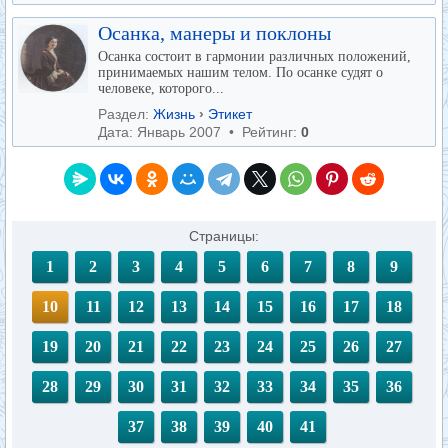
Осанка, манеры и поклоны
Осанка состоит в гармонии различных положений,
принимаемых нашим телом. По осанке судят о
человеке, которого...
Раздел:
Жизнь
›
Этикет
Дата: Январь 2007 • Рейтинг:
0
Страницы:
1
2
3
4
5
6
7
8
9
10
11
12
13
14
15
16
17
18
19
20
21
22
23
24
25
26
27
28
29
30
31
32
33
34
35
36
37
38
39
40
41