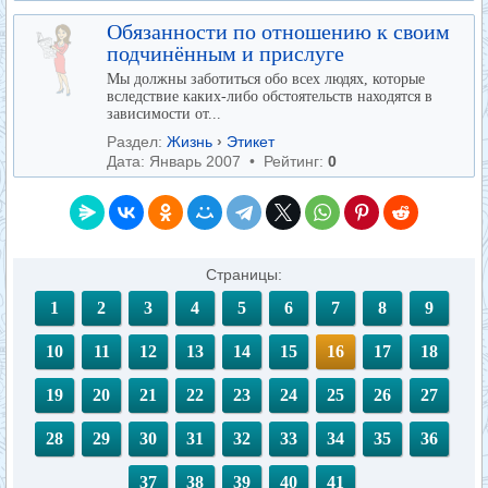
Обязанности по отношению к своим
подчинённым и прислуге
Мы должны заботиться обо всех людях, которые
вследствие каких-либо обстоятельств находятся в
зависимости от...
Раздел:
Жизнь
›
Этикет
Дата: Январь 2007 • Рейтинг:
0
Страницы:
1
2
3
4
5
6
7
8
9
10
11
12
13
14
15
16
17
18
19
20
21
22
23
24
25
26
27
28
29
30
31
32
33
34
35
36
37
38
39
40
41