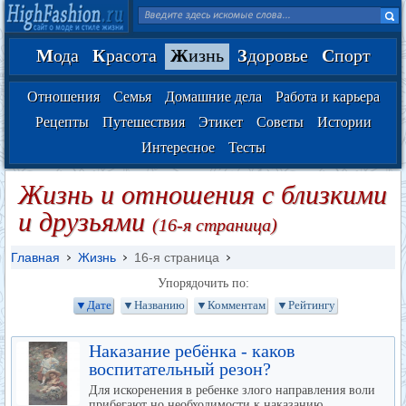
М
ода
К
расота
Ж
изнь
З
доровье
С
порт
Отношения
Семья
Домашние дела
Работа и карьера
Рецепты
Путешествия
Этикет
Советы
Истории
Интересное
Тесты
Жизнь и отношения с близкими
и друзьями
(16-я страница)
Главная
Жизнь
16-я страница
Упорядочить по:
▼Дате
▼Названию
▼Комментам
▼Рейтингу
Наказание ребёнка - каков
воспитательный резон?
Для искоренения в ребенке злого направления воли
прибегают но необходимости к наказанию.