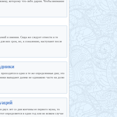
ловеку, которому что-либо дарим. Чтобы внимание
ний и именин. Сюда же следует отнести и те
для них срок, но, к сожалению, наступают после
здники
приходятся в одни и те же определенные дни; это
ники выпадают далеко не одинаково часто на долю
туаций
я двух лет со дня кончины ее первого мужа, то
тот определяется в один год или во всяком случае