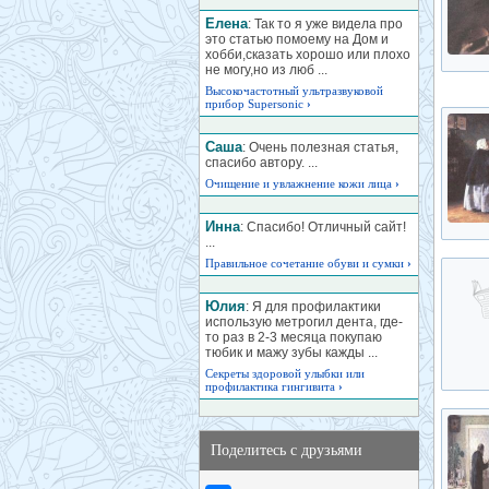
Елена
: Так то я уже видела про
это статью помоему на Дом и
хобби,сказать хорошо или плохо
не могу,но из люб ...
Высокочастотный ультразвуковой
прибор Supersonic
›
Саша
: Очень полезная статья,
спасибо автору. ...
Очищение и увлажнение кожи лица
›
Инна
: Спасибо! Отличный сайт!
...
Правильное сочетание обуви и сумки
›
Юлия
: Я для профилактики
использую метрогил дента, где-
то раз в 2-3 месяца покупаю
тюбик и мажу зубы кажды ...
Секреты здоровой улыбки или
профилактика гингивита
›
Поделитесь с друзьями