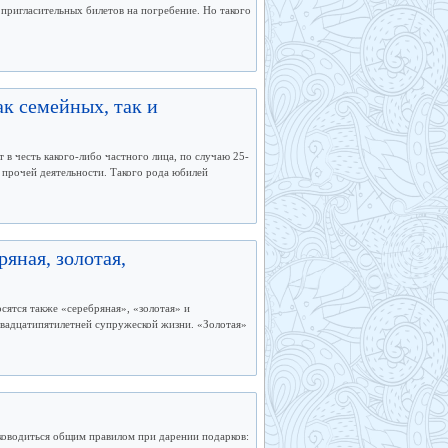
пригласительных билетов на погребение. Но такого
к семейных, так и
 в честь какого-либо частного лица, по случаю 25-
и прочей деятельности. Такого рода юбилей
яная, золотая,
ятся также «серебряная», «золотая» и
двадцатипятилетней супружеской жизни. «Золотая»
уководиться общим правилом при дарении подарков: