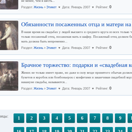
не менее, чем в шесть...
›
0
Раздел:
Жизнь
Этикет
♥ Дата: Январь 2007 ♥ Рейтинг:
Обязанности посаженных отца и матери на
В наше время на свадьбах у людей высшего и среднего круга из всех только
только посаженый отец, посаженая мать и шафер. Посаженый отец должен б
мать должна быть непременно...
›
0
Раздел:
Жизнь
Этикет
♥ Дата: Январь 2007 ♥ Рейтинг:
Брачное торжество: подарки и «свадебная 
Жених не только имеет право, но даже в силу везде принятого обычая долже
букетов и коробок или бонбоньерок с конфетами и заканчивая свадебной кор
накануне свадьбы, называются...
›
0
Раздел:
Жизнь
Этикет
♥ Дата: Январь 2007 ♥ Рейтинг:
ницы:
1
2
3
4
5
6
7
8
9
16
17
18
19
20
21
22
23
24