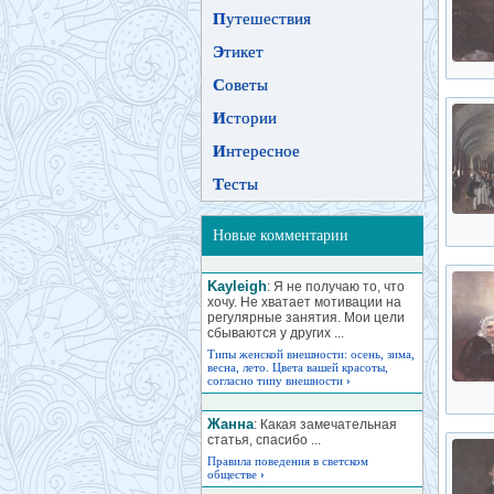
П
утешествия
Э
тикет
С
оветы
И
стории
И
нтересное
Т
есты
Новые комментарии
Kayleigh
: Я не получаю то, что
хочу. Не хватает мотивации на
регулярные занятия. Мои цели
сбываются у других ...
Типы женской внешности: осень, зима,
весна, лето. Цвета вашей красоты,
согласно типу внешности
›
Жанна
: Какая замечательная
статья, спасибо ...
Правила поведения в светском
обществе
›