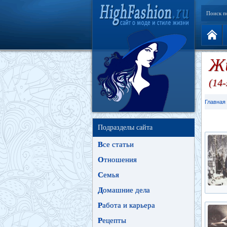
Поиск п
Жи
(14
Главная
Подразделы сайта
В
се статьи
О
тношения
С
емья
Д
омашние дела
Р
абота и карьера
Р
ецепты