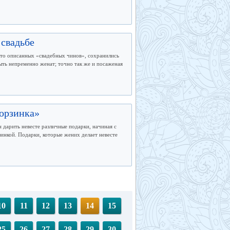
 свадьбе
 что описанных «свадебных чинов», сохранились
ыть непременно женат; точно так же и посаженая
корзинка»
н дарить невесте различные подарки, начиная с
зинкой. Подарки, которые жених делает невесте
10
11
12
13
14
15
25
26
27
28
29
30