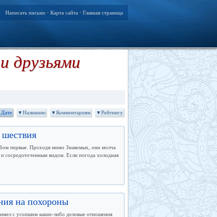
Написать письмо
Карта сайта
Главная страница
•
•
и друзьями
Дате
▼Названию
▼Комментариям
▼Рейтингу
 шествия
обом первые. Проходя мимо Знакомых, они молча
м и сосредоточенным видом. Если погода холодная
ния на похороны
о имел с усопшим какие-либо деловые отношения