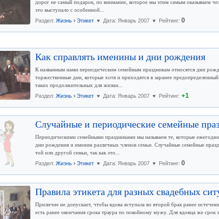
дорог не самый подарок, по внимание, которое мы этим самым оказываем че
это выступало с особенной...
›
0
Раздел:
Жизнь
Этикет
♥ Дата: Январь 2007 ♥ Рейтинг:
Как справлять именины и дни рождения
К названным нами периодическим семейным праздникам относятся дни рожде
торжественные дни, которые хотя и приходятся в заранее предопределенный 
таких продолжительных для жизни...
›
+1
Раздел:
Жизнь
Этикет
♥ Дата: Январь 2007 ♥ Рейтинг:
Случайные и периодические семейные пра
Периодическими семейными праздниками мы называем те, которые ежегодно 
дни рождения и именин различных членов семьи. Случайные семейные празд
той или другой семьи, так как это...
›
0
Раздел:
Жизнь
Этикет
♥ Дата: Январь 2007 ♥ Рейтинг:
Правила этикета для разных свадебных си
Приличие не допускает, чтобы вдова вступала во второй брак ранее истечени
есть ранее окончания срока траура по покойному мужу. Для вдовца же срок э