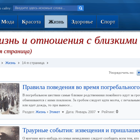
о сайту:
М
ода
К
расота
Ж
изнь
З
доровье
С
порт
знь и отношения с близкими 
-я страница)
Жизнь
14-я страница
Упорядочить по:
▼
Правила поведения во время погребального
В погребальном шествии самые близкие родственники покойного идут за гр
обмениваются с ними поклоном. За гробом следует идти молча, с печальны
или идет дождь, то при выносе...
›
0
Раздел:
Жизнь
Этикет
♥ Дата: Январь 2007 ♥ Рейтинг:
Траурные события: извещения и пришлаше
О кончине кого-нибудь из семьи немедленно следует сообщить всем тем, кт