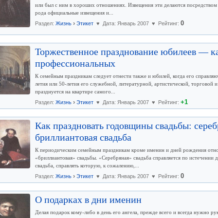
или был с ним в хороших отношениях. Извещения эти делаются посредством 
рода официальные извещения и...
›
0
Раздел:
Жизнь
Этикет
♥ Дата: Январь 2007 ♥ Рейтинг:
Торжественное празднование юбилеев — ка
профессиональных
К семейным праздникам следует отнести также и юбилей, когда его справляют
летия или 50-летия его служебной, литературной, артистической, торговой 
празднуется на квартире самого...
›
+1
Раздел:
Жизнь
Этикет
♥ Дата: Январь 2007 ♥ Рейтинг:
Как праздновать годовщины свадьбы: серебр
бриллиантовая свадьба
К периодическим семейным праздникам кроме именин и дней рождения относ
«бриллиантовая» свадьбы. «Серебряная» свадьба справляется по истечении 
свадьба, справлять которую, к сожалению,...
›
0
Раздел:
Жизнь
Этикет
♥ Дата: Январь 2007 ♥ Рейтинг:
О подарках в дни именин
Делая подарок кому-либо в день его ангела, прежде всего и всегда нужно р