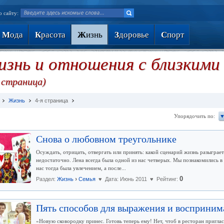
о сайту:
М
ода
К
расота
Ж
изнь
З
доровье
С
порт
знь и отношения с близкими 
я страница)
Жизнь
4-я страница
Упорядочить по:
▼
Снова о любовном треугольнике
Осуждать, отрицать, отвергать или принять: какой сценарий жизнь разыграе
недостаточно. Лена всегда была одной из нас четверых. Мы познакомились 
нас тогда была увлечением, а после...
›
0
Раздел:
Жизнь
Семья
♥ Дата: Июнь 2011 ♥ Рейтинг:
Пять способов для выражения и восприни
«Новую сковородку принес. Готовь теперь ему! Нет, чтоб в ресторан приглас