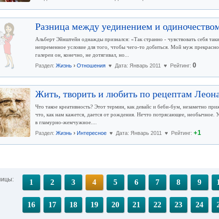
Разница между уединением и одиночество
Альберт Эйнштейн однажды признался: «Так странно - чувствовать себя так
непременное условие для того, чтобы чего-то добиться. Мой муж прекрасно 
галереи он, конечно, не дотягивал, но...
›
0
Раздел:
Жизнь
Отношения
♥ Дата: Январь 2011 ♥ Рейтинг:
Жить, творить и любить по рецептам Леон
Что такое креативность? Этот термин, как девайс и беби-бум, незаметно при
что, как нам кажется, дается от рождения. Нечто потрясающее, необычное. 
в гламурно-жемчужное....
›
+1
Раздел:
Жизнь
Интересное
♥ Дата: Январь 2011 ♥ Рейтинг:
ницы:
1
2
3
4
5
6
7
8
9
16
17
18
19
20
21
22
23
24