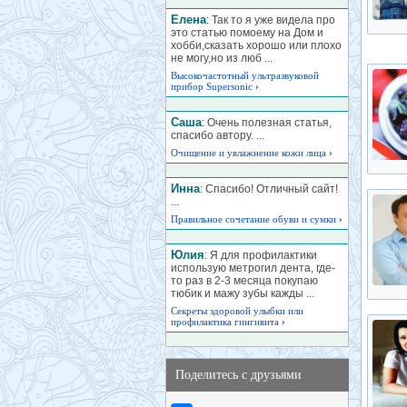
Елена
: Так то я уже видела про
это статью помоему на Дом и
хобби,сказать хорошо или плохо
не могу,но из люб ...
Высокочастотный ультразвуковой
прибор Supersonic
›
Саша
: Очень полезная статья,
спасибо автору. ...
Очищение и увлажнение кожи лица
›
Инна
: Спасибо! Отличный сайт!
...
Правильное сочетание обуви и сумки
›
Юлия
: Я для профилактики
использую метрогил дента, где-
то раз в 2-3 месяца покупаю
тюбик и мажу зубы кажды ...
Секреты здоровой улыбки или
профилактика гингивита
›
Поделитесь с друзьями