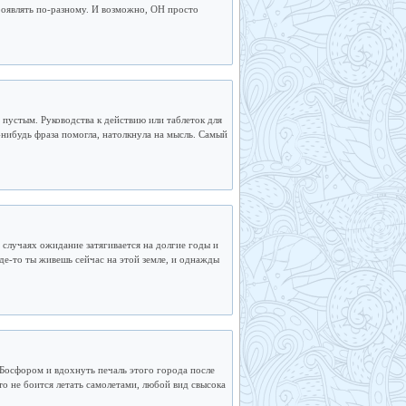
роявлять по-разному. И возможно, ОН просто
пустым. Руководства к действию или таблеток для
-нибудь фраза помогла, натолкнула на мысль. Самый
 случаях ожидание затягивается на долгие годы и
где-то ты живешь сейчас на этой земле, и однажды
 Босфором и вдохнуть печаль этого города после
кто не боится летать самолетами, любой вид свысока