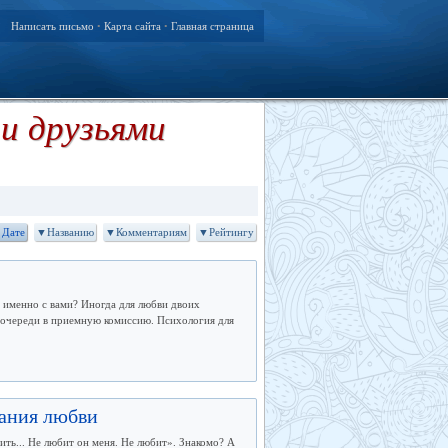
Написать письмо
Карта сайта
Главная страница
•
•
и друзьями
Дате
▼Названию
▼Комментариям
▼Рейтингу
т именно с вами? Иногда для любви двоих
в очереди в приемную комиссию. Психология для
мания любви
ить... Не любит он меня. Не любит». Знакомо? А