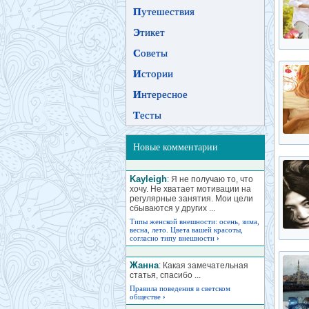
П
утешествия
Э
тикет
С
оветы
И
стории
И
нтересное
Т
есты
Новые комментарии
Kayleigh
: Я не получаю то, что
хочу. Не хватает мотивации на
регулярные занятия. Мои цели
сбываются у других ...
Типы женской внешности: осень, зима,
весна, лето. Цвета вашей красоты,
согласно типу внешности
›
Жанна
: Какая замечательная
статья, спасибо ...
Правила поведения в светском
обществе
›