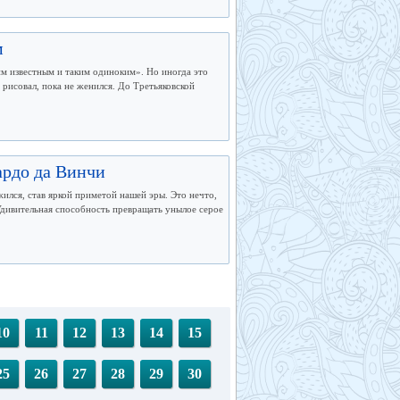
м
им известным и таким одиноким». Но иногда это
рисовал, пока не женился. До Третьяковской
ардо да Винчи
жился, став яркой приметой нашей эры. Это нечто,
Удивительная способность превращать унылое серое
10
11
12
13
14
15
25
26
27
28
29
30