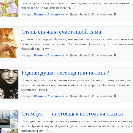
теперь сделайте глубокий вдох и попробуйте осознать, что любовь можно п
выражает ее не так, как желаете вы....
›
0
Раздел:
Жизнь
Отношения
♥ Дата: Июнь 2011 ♥ Рейтинг:
Стань сначала счастливой сама
Дорогая моя, родная! Надеюсь, мое письмо не покажется тебе пафосным или 
любви к себе и своей жизни нет. К сожалению. Очень хочу, чтобы хоть какая
большой дар на этой...
›
0
Раздел:
Жизнь
Отношения
♥ Дата: Июнь 2011 ♥ Рейтинг:
Родная душа: легенда или истина?
Правда ли, что вторая половинка есть у каждого из нас? Почему в некоторых
может ли случиться так, что мы вообще ее не встретим? Не знаю, где ты, но 
мы вместе - ты и я -...
›
0
Раздел:
Жизнь
Отношения
♥ Дата: Июнь 2011 ♥ Рейтинг:
Стамбул — настоящая восточная сказка
Не я одна захотела прогуляться узкими улочками, полюбоваться закатом над
книги Орхана Памука. И время года не имело никакого значения... Для тех, 
захватывает дух. Я...