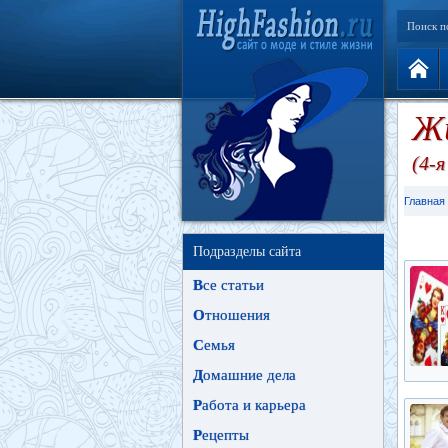
Поиск п
Жи
(4-
Главная
Подразделы сайта
В
се статьи
О
тношения
С
емья
Д
омашние дела
Р
абота и карьера
Р
ецепты