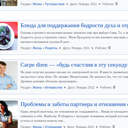
›
0
Раздел:
Жизнь
Путешествия
♥ Дата: Январь 2011 ♥ Рейтинг:
Блюда для поддержания бодрости духа и от
Основы хорошего настроения можно заложить еще при выборе блюд. Те, о к
бодрость духа и отражать стресс. Мука Продукты из нее назовите вкусным 
магния и витаминов группы В дает...
›
0
Раздел:
Жизнь
Рецепты
♥ Дата: Январь 2011 ♥ Рейтинг:
Сагре diem — «будь счастлив в эту секунду
На днях получил деловое письмо по электронной почте. И вместо привычног
загадочное сагре diem. По-латыни. Интригующе. Ну казалось бы, что тут тако
Древние римляне обожали придумывать...
›
0
Раздел:
Жизнь
Интересное
♥ Дата: Январь 2011 ♥ Рейтинг:
Проблемы и заботы партнера и отношения 
Один, второй мужчина, но отношения не складываются... Никак не попадает
изменить в себе. Изабелла: Я общаюсь с молодым человеком, который постоя
устала от попыток помочь ему....
›
0
Раздел:
Жизнь
Отношения
♥ Дата: Январь 2011 ♥ Рейтинг: