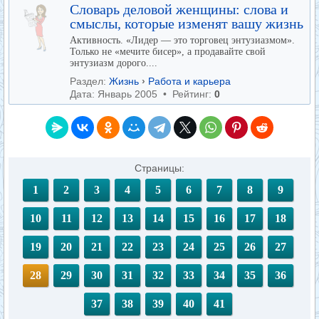
Словарь деловой женщины: слова и
смыслы, которые изменят вашу жизнь
Активность. «Лидер — это торговец энтузиазмом».
Только не «мечите бисер», а продавайте свой
энтузиазм дорого....
Раздел:
Жизнь
›
Работа и карьера
Дата: Январь 2005 • Рейтинг:
0
Страницы:
1
2
3
4
5
6
7
8
9
10
11
12
13
14
15
16
17
18
19
20
21
22
23
24
25
26
27
28
29
30
31
32
33
34
35
36
37
38
39
40
41