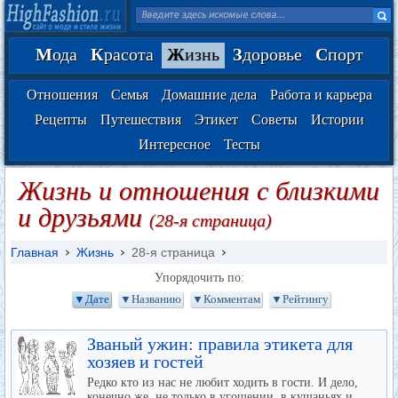
М
ода
К
расота
Ж
изнь
З
доровье
С
порт
Отношения
Семья
Домашние дела
Работа и карьера
Рецепты
Путешествия
Этикет
Советы
Истории
Интересное
Тесты
Жизнь и отношения с близкими
и друзьями
(28-я страница)
Главная
Жизнь
28-я страница
Упорядочить по:
▼Дате
▼Названию
▼Комментам
▼Рейтингу
Званый ужин: правила этикета для
хозяев и гостей
Редко кто из нас не любит ходить в гости. И дело,
конечно же, не только в угощении, в кушаньях и