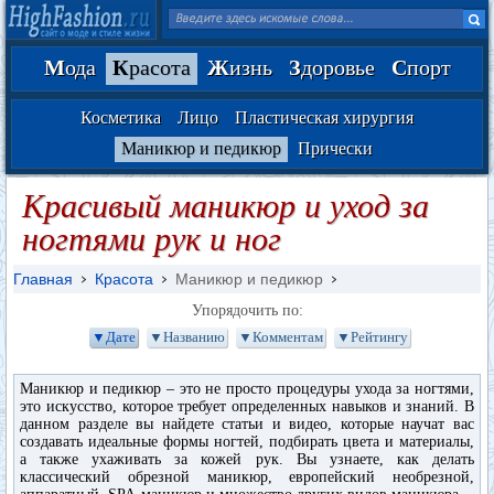
М
ода
К
расота
Ж
изнь
З
доровье
С
порт
Косметика
Лицо
Пластическая хирургия
Маникюр и педикюр
Прически
Красивый маникюр и уход за
ногтями рук и ног
Главная
Красота
Маникюр и педикюр
Упорядочить по:
▼Дате
▼Названию
▼Комментам
▼Рейтингу
Маникюр и педикюр – это не просто процедуры ухода за ногтями,
это искусство, которое требует определенных навыков и знаний. В
данном разделе вы найдете статьи и видео, которые научат вас
создавать идеальные формы ногтей, подбирать цвета и материалы,
а также ухаживать за кожей рук. Вы узнаете, как делать
классический обрезной маникюр, европейский необрезной,