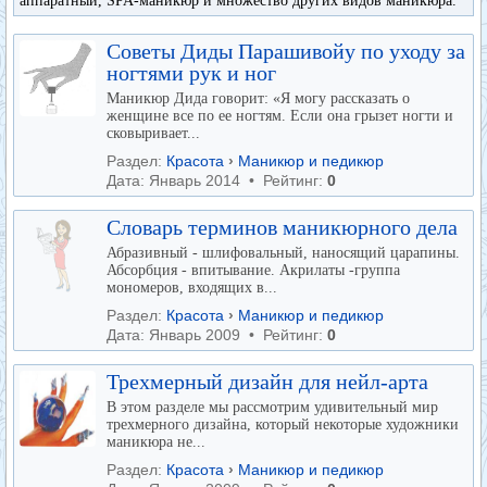
аппаратный, SPA-маникюр и множество других видов маникюра.
Советы Диды Парашивойу по уходу за
ногтями рук и ног
Маникюр Дида говорит: «Я могу рассказать о
женщине все по ее ногтям. Если она грызет ногти и
сковыривает...
Раздел:
Красота
›
Маникюр и педикюр
Дата: Январь 2014 • Рейтинг:
0
Словарь терминов маникюрного дела
Абразивный - шлифовальный, наносящий царапины.
Абсорбция - впитывание. Акрилаты -группа
мономеров, входящих в...
Раздел:
Красота
›
Маникюр и педикюр
Дата: Январь 2009 • Рейтинг:
0
Трехмерный дизайн для нейл-арта
В этом разделе мы рассмотрим удивительный мир
трехмерного дизайна, который некоторые художники
маникюра не...
Раздел:
Красота
›
Маникюр и педикюр