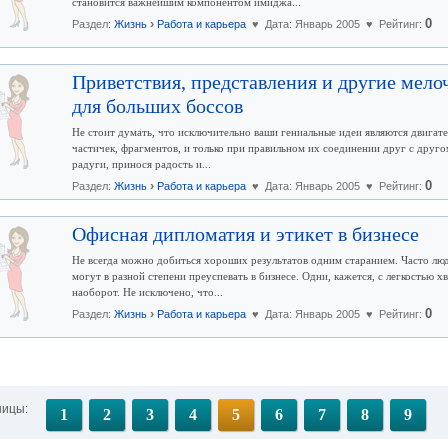
становится важнейшим компонентом имиджа...
›
0
Раздел:
Жизнь
Работа и карьера
♥ Дата: Январь 2005 ♥ Рейтинг:
Приветствия, представления и другие мело
для больших боссов
Не стоит думать, что исключительно ваши гениальные идеи являются двигател
частичек, фрагментов, и только при правильном их соединении друг с друго
радуги, принося радость и...
›
0
Раздел:
Жизнь
Работа и карьера
♥ Дата: Январь 2005 ♥ Рейтинг:
Офисная дипломатия и этикет в бизнесе
Не всегда можно добиться хороших результатов одним старанием. Часто лю
могут в разной степени преуспевать в бизнесе. Одни, кажется, с легкостью х
наоборот. Не исключено, что...
›
0
Раздел:
Жизнь
Работа и карьера
♥ Дата: Январь 2005 ♥ Рейтинг:
ницы:
1
2
3
4
5
6
7
8
9