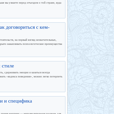
ше вы узнаете перед отъездом о той стране, куда
к договориться с кем-
ятельств, на первый взгляд незначительных,
скрыто накапливать психологические преимущества
 стиле
ть, сдерживать эмоции и казаться всегда
знать «кодекса поведения», можно легко потерпеть
ти и специфика
с тремя мартини — непозволительная роскошь для