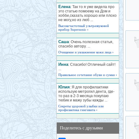
Елена
: Так то я уже видела про
это статью помоему на Дом и
хобби,сказать хорошо или плохо
не могу,но из люб ...
Высокочастотный ультразвуковой
прибор Supersonic
›
Саша
: Очень полезная статья,
спасибо автору. ...
Очищение и увлажнение кожи лица
›
Инна
: Спасибо! Отличный сайт!
...
Правильное сочетание обуви и сумки
›
Юлия
: Я для профилактики
использую метрогил дента, где-
то раз в 2-3 месяца покупаю
тюбик и мажу зубы кажды ...
Секреты здоровой улыбки или
профилактика гингивита
›
Поделитесь с друзьями