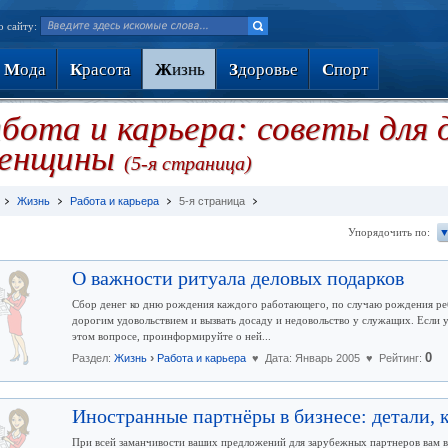
о сайту:
М
ода
К
расота
Ж
изнь
З
доровье
С
порт
бота и карьера: советы для 
енщины
(5-я страница)
Жизнь
Работа и карьера
5-я страница
Упорядочить по:
▼
О важности ритуала деловых подарков
Сбор денег ко дню рождения каждого работающего, по случаю рождения реб
дорогим удовольствием и вызвать досаду и недовольство у служащих. Если у
этом вопросе, проинформируйте о ней...
›
0
Раздел:
Жизнь
Работа и карьера
♥ Дата: Январь 2005 ♥ Рейтинг:
Иностранные партнёры в бизнесе: детали, 
При всей заманчивости ваших предложений для зарубежных партнеров вам вр