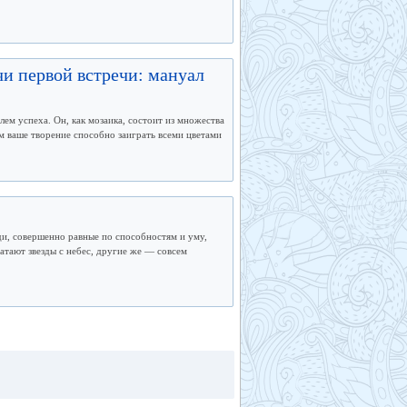
чи первой встречи: мануал
ем успеха. Он, как мозаика, состоит из множества
м ваше творение способно заиграть всеми цветами
ди, совершенно равные по способностям и уму,
ватают звезды с небес, другие же — совсем