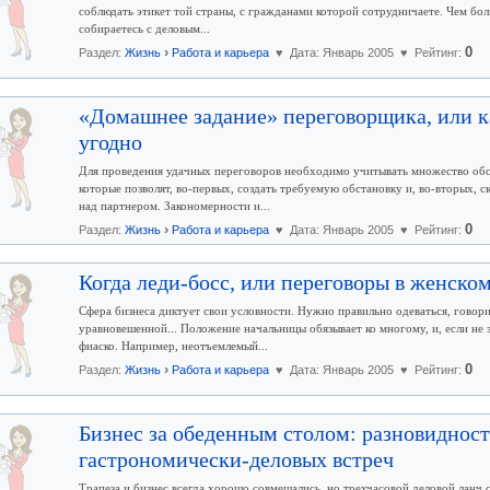
соблюдать этикет той страны, с гражданами которой сотрудничаете. Чем боль
собираетесь с деловым...
›
0
Раздел:
Жизнь
Работа и карьера
♥ Дата: Январь 2005 ♥ Рейтинг:
«Домашнее задание» переговорщика, или ка
угодно
Для проведения удачных переговоров необходимо учитывать множество обсто
которые позволят, во-первых, создать требуемую обстановку и, во-вторых, 
над партнером. Закономерности и...
›
0
Раздел:
Жизнь
Работа и карьера
♥ Дата: Январь 2005 ♥ Рейтинг:
Когда леди-босс, или переговоры в женском
Сфера бизнеса диктует свои условности. Нужно правильно одеваться, говори
уравновешенной... Положение начальницы обязывает ко многому, и, если не 
фиаско. Например, неотъемлемый...
›
0
Раздел:
Жизнь
Работа и карьера
♥ Дата: Январь 2005 ♥ Рейтинг:
Бизнес за обеденным столом: разновиднос
гастрономически-деловых встреч
Трапеза и бизнес всегда хорошо совмещались, но трехчасовой деловой ланч 