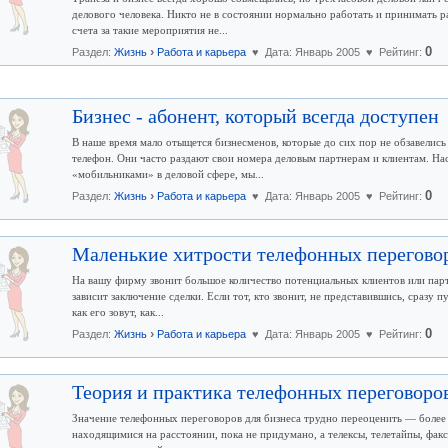
делового человека. Никто не в состоянии нормально работать и принимать р
счета за такие мероприятия не...
›
0
Раздел:
Жизнь
Работа и карьера
♥ Дата: Январь 2005 ♥ Рейтинг:
Бизнес - абонент, который всегда доступен
В наше время мало отыщется бизнесменов, которые до сих пор не обзавелись
телефон. Они часто раздают свои номера деловым партнерам и клиентам. Нас
«мобильниками» в деловой сфере, мы...
›
0
Раздел:
Жизнь
Работа и карьера
♥ Дата: Январь 2005 ♥ Рейтинг:
Маленькие хитрости телефонных перегово
На вашу фирму звонит большое количество потенциальных клиентов или партн
зависит заключение сделки. Если тот, кто звонит, не представившись, сразу 
как его зовут, как...
›
0
Раздел:
Жизнь
Работа и карьера
♥ Дата: Январь 2005 ♥ Рейтинг:
Теория и практика телефонных переговоров
Значение телефонных переговоров для бизнеса трудно переоценить — более 
находящимися на расстоянии, пока не придумано, а телексы, телетайпы, фак