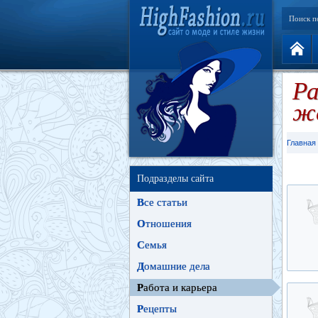
Поиск п
Ра
ж
Главная
Подразделы сайта
В
се статьи
О
тношения
С
емья
Д
омашние дела
Р
абота и карьера
Р
ецепты