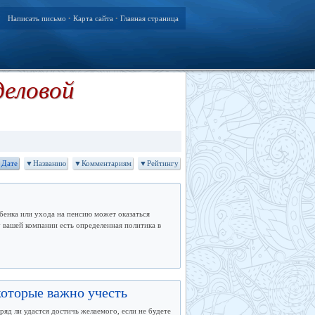
Написать письмо
Карта сайта
Главная страница
•
•
деловой
Дате
▼Названию
▼Комментариям
▼Рейтингу
енка или ухода на пенсию может оказаться
 вашей компании есть определенная политика в
которые важно учесть
яд ли удастся достичь желаемого, если не будете