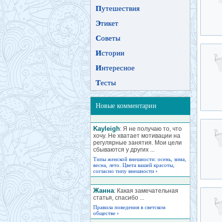
П
утешествия
Э
тикет
С
оветы
И
стории
И
нтересное
Т
есты
Новые комментарии
Kayleigh
: Я не получаю то, что
хочу. Не хватает мотивации на
регулярные занятия. Мои цели
сбываются у других ...
Типы женской внешности: осень, зима,
весна, лето. Цвета вашей красоты,
согласно типу внешности
›
Жанна
: Какая замечательная
статья, спасибо ...
Правила поведения в светском
обществе
›