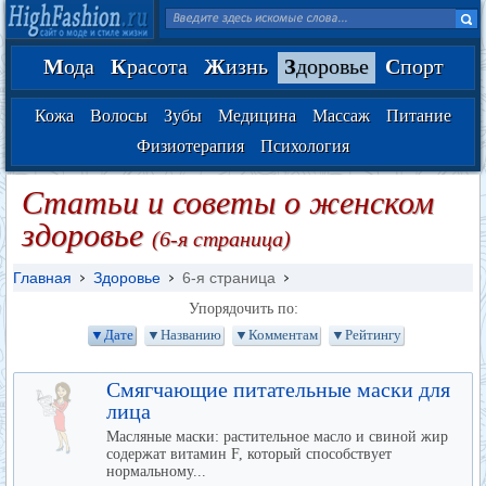
М
ода
К
расота
Ж
изнь
З
доровье
С
порт
Кожа
Волосы
Зубы
Медицина
Массаж
Питание
Физиотерапия
Психология
Статьи и советы о женском
здоровье
(6-я страница)
Главная
Здоровье
6-я страница
Упорядочить по:
▼Дате
▼Названию
▼Комментам
▼Рейтингу
Смягчающие питательные маски для
лица
Масляные маски: растительное масло и свиной жир
содержат витамин F, который способствует
нормальному...