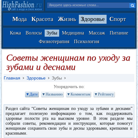
М
ода
К
расота
Ж
изнь
З
доровье
С
порт
Кожа
Волосы
Зубы
Медицина
Массаж
Питание
Физиотерапия
Психология
Советы женщинам по уходу за
зубами и деснами
Главная
Здоровье
Зубы
Упорядочить по:
▼Дате
▼Названию
▼Комментам
▼Рейтингу
Раздел сайта “Советы женщинам по уходу за зубами и деснами”
предлагает полезную информацию о том, как поддерживать
здоровье полости рта на высоком уровне. В этом разделе мы
собрали советы, рекомендации и инструкции, которые помогут
женщинам сохранить свои зубы и десны здоровыми, крепкими и
красивыми.