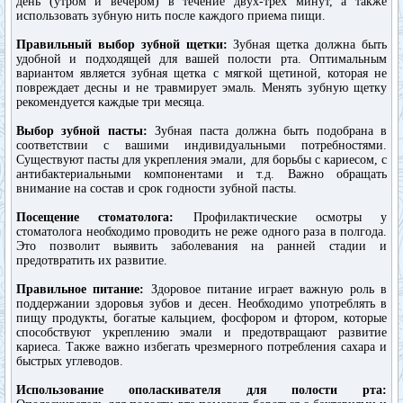
день (утром и вечером) в течение двух-трех минут, а также
использовать зубную нить после каждого приема пищи.
Правильный выбор зубной щетки:
Зубная щетка должна быть
удобной и подходящей для вашей полости рта. Оптимальным
вариантом является зубная щетка с мягкой щетиной, которая не
повреждает десны и не травмирует эмаль. Менять зубную щетку
рекомендуется каждые три месяца.
Выбор зубной пасты:
Зубная паста должна быть подобрана в
соответствии с вашими индивидуальными потребностями.
Существуют пасты для укрепления эмали, для борьбы с кариесом, с
антибактериальными компонентами и т.д. Важно обращать
внимание на состав и срок годности зубной пасты.
Посещение стоматолога:
Профилактические осмотры у
стоматолога необходимо проводить не реже одного раза в полгода.
Это позволит выявить заболевания на ранней стадии и
предотвратить их развитие.
Правильное питание:
Здоровое питание играет важную роль в
поддержании здоровья зубов и десен. Необходимо употреблять в
пищу продукты, богатые кальцием, фосфором и фтором, которые
способствуют укреплению эмали и предотвращают развитие
кариеса. Также важно избегать чрезмерного потребления сахара и
быстрых углеводов.
Использование ополаскивателя для полости рта: