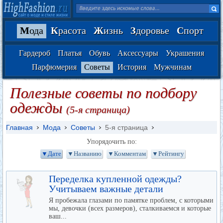
М
ода
К
расота
Ж
изнь
З
доровье
С
порт
Гардероб
Платья
Обувь
Аксессуары
Украшения
Парфюмерия
Советы
История
Мужчинам
Полезные советы по подбору
одежды
(5-я страница)
Главная
Мода
Советы
5-я страница
Упорядочить по:
▼Дате
▼Названию
▼Комментам
▼Рейтингу
Переделка купленной одежды?
Учитываем важные детали
Я пробежала глазами по памятке проблем, с которыми
мы, девочки (всех размеров), сталкиваемся и которые
ваш...