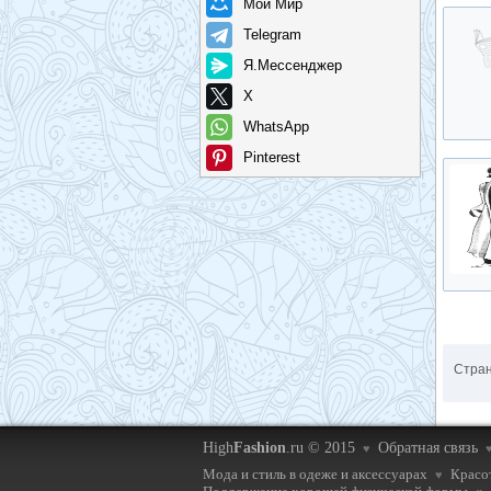
Мой Мир
Telegram
Я.Мессенджер
X
WhatsApp
Pinterest
Стра
High
Fashion
.ru © 2015
Обратная связь
♥
Мода и стиль в одеже и аксессуарах
Красот
♥