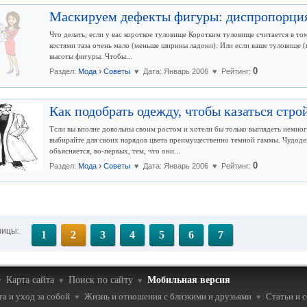
Маскируем дефекты фигуры: диспропорци
Что делать, если у вас короткое туловище Коротким туловище считается в то
костями таза очень мало (меньше ширины ладони). Или если ваше туловище (в
высоты фигуры. Чтобы...
›
0
Раздел:
Мода
Советы
♥ Дата: Январь 2006 ♥ Рейтинг:
Как подобрать одежду, чтобы казаться стро
Tсли вы вполне довольны своим ростом и хотели бы только выглядеть немно
выбирайте для своих нарядов цвета преимущественно темной гаммы. Чудод
объясняется, во-первых, тем, что они...
›
0
Раздел:
Мода
Советы
♥ Дата: Январь 2006 ♥ Рейтинг:
ницы:
1
2
3
4
5
6
7
Карта сайта
Поиск по сайту
Мобильная версия
♥
♥
♥
а и уход за собой
Жизнь и отношения с близкими и друзьями
Статьи и 
♥
♥