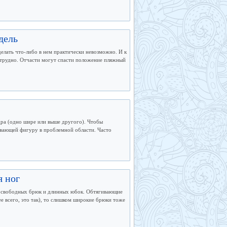
дель
елать что-либо в нем практически невозможно. И к
 трудно. Отчасти могут спасти положение пляжный
едра (одно шире или выше другого). Чтобы
ивающей фигуру в проблемной области. Часто
 ног
ю свободных брюк и длинных юбок. Обтягивающие
е всего, это так), то слишком широкие брюки тоже