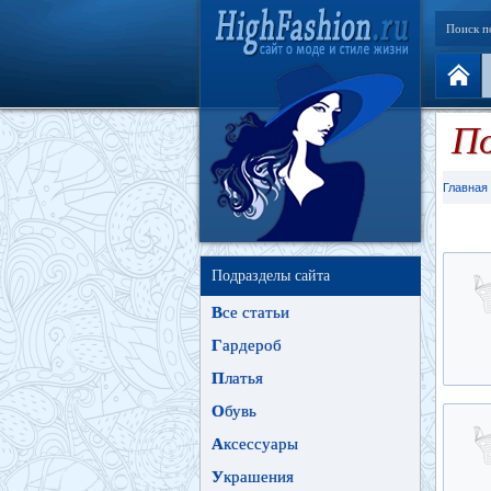
Поиск п
По
Главная
Подразделы сайта
В
се статьи
Г
ардероб
П
латья
О
бувь
А
ксессуары
У
крашения