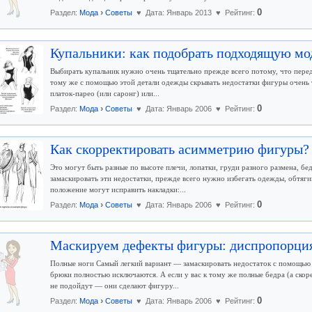
›
0
Раздел:
Мода
Советы
♥ Дата: Январь 2013 ♥ Рейтинг:
Купальники: как подобрать подходящую мо
Выбирать купальник нужно очень тщательно прежде всего потому, что перед
тому же с помощью этой детали одежды скрывать недостатки фигуры очень
платок-парео (или саронг) или...
›
0
Раздел:
Мода
Советы
♥ Дата: Январь 2006 ♥ Рейтинг:
Как скорректировать асимметрию фигуры?
Это могут быть разные по высоте плечи, лопатки, груди разного размена, б
замаскировать эти недостатки, прежде всего нужно избегать одежды, обтяг
положение могут исправить накладки:...
›
0
Раздел:
Мода
Советы
♥ Дата: Январь 2006 ♥ Рейтинг:
Маскируем дефекты фигуры: диспропорция
Полные ноги Самый легкий вариант — замаскировать недостаток с помощь
брюки полностью исключаются. А если у вас к тому же полные бедра (а скоре
не подойдут — они сделают фигуру...
›
0
Раздел:
Мода
Советы
♥ Дата: Январь 2006 ♥ Рейтинг: