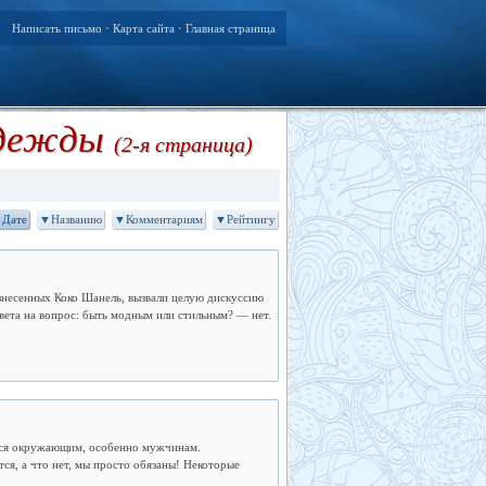
Написать письмо
Карта сайта
Главная страница
•
•
одежды
(2-я страница)
Дате
▼Названию
▼Комментариям
▼Рейтингу
знесенных Коко Шанель, вызвали целую дискуссию
твета на вопрос: быть модным или стильным? — нет.
ться окружающим, особенно мужчинам.
тся, а что нет, мы просто обязаны! Некоторые