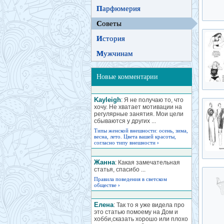
П
арфюмерия
С
оветы
И
стория
М
ужчинам
Новые комментарии
Kayleigh
: Я не получаю то, что
хочу. Не хватает мотивации на
регулярные занятия. Мои цели
сбываются у других ...
Типы женской внешности: осень, зима,
весна, лето. Цвета вашей красоты,
согласно типу внешности
›
Жанна
: Какая замечательная
статья, спасибо ...
Правила поведения в светском
обществе
›
Елена
: Так то я уже видела про
это статью помоему на Дом и
хобби,сказать хорошо или плохо