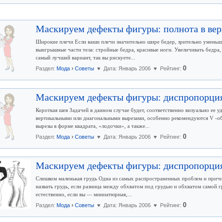
Маскируем дефекты фигуры: полнота в ве
Широкие плечи Если ваши плечи значительно шире бедер, зрительно уменьши
выигрышные части тела: стройные бедра, красивые ноги. Увеличивать бедра
самый лучший вариант, так вы рискуете...
›
0
Раздел:
Мода
Советы
♥ Дата: Январь 2006 ♥ Рейтинг:
Маскируем дефекты фигуры: диспропорци
Короткая шея Задачей в данном случае будет, соответственно визуально ее у
вертикальными или диагональными вырезами, особенно рекомендуются V -о
вырезы в форме квадрата, «лодочки», а также...
›
0
Раздел:
Мода
Советы
♥ Дата: Январь 2006 ♥ Рейтинг:
Маскируем дефекты фигуры: диспропорция
Слишком маленькая грудь Одна из самых распространенных проблем и при
назвать грудь, если разница между обхватом под грудью и обхватом самой г
естественно, если вы — миниатюрная,...
›
0
Раздел:
Мода
Советы
♥ Дата: Январь 2006 ♥ Рейтинг: