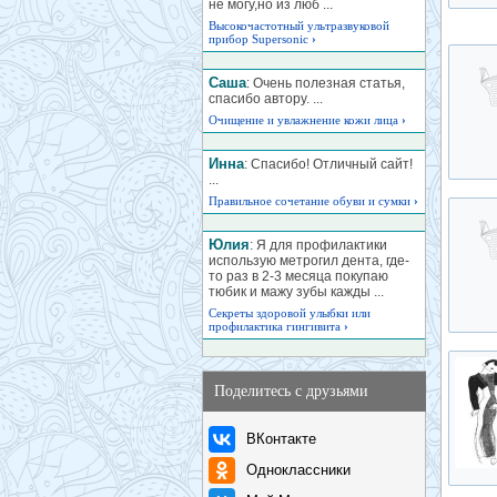
не могу,но из люб ...
Высокочастотный ультразвуковой
прибор Supersonic
›
Саша
: Очень полезная статья,
спасибо автору. ...
Очищение и увлажнение кожи лица
›
Инна
: Спасибо! Отличный сайт!
...
Правильное сочетание обуви и сумки
›
Юлия
: Я для профилактики
использую метрогил дента, где-
то раз в 2-3 месяца покупаю
тюбик и мажу зубы кажды ...
Секреты здоровой улыбки или
профилактика гингивита
›
Поделитесь с друзьями
ВКонтакте
Одноклассники