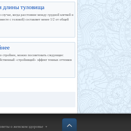
я длины туловища
м случае, когда расстояние между грудной клеткой и
месте с головой) составляет менее 1/2 от общей
йнее
го стройнее, можно посоветовать следующее:
ейственный «стройнящий» эффект темных оттенков
советы о женском здоровье
♥