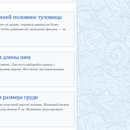
рхней половине туловища
ть их можно, перенеся акценты на более
, чтобы уравновесить пропорции фигуры, — не
я длины шеи
длинить. Для этого выбирайте одежду с
бразные вырезы. Абсолютно противопоказаны
 размера груди
чин огорчений многих женщин. Маленькой можно
руди меньше 8 см. Маленькая грудь выглядит