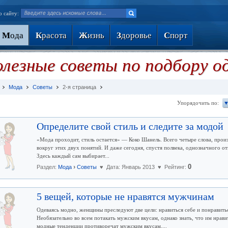
о сайту:
М
ода
К
расота
Ж
изнь
З
доровье
С
порт
лезные советы по подбору 
Мода
Советы
2-я страница
Упорядочить по:
▼
Определите свой стиль и следите за модой
«Мода проходит, стиль остается» — Коко Шанель. Всего четыре слова, прои
вокруг этих двух понятий. И даже сегодня, спустя полвека, однозначного о
Здесь каждый сам выбирает...
›
0
Раздел:
Мода
Советы
♥ Дата: Январь 2013 ♥ Рейтинг:
5 вещей, которые не нравятся мужчинам
Одеваясь модно, женщины преследуют две цели: нравиться себе и понрави
Необязательно во всем потакать мужским вкусам, однако знать, что им нрави
модные тенденции противоречат мужским вкусам....