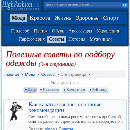
М
ода
К
расота
Ж
изнь
З
доровье
С
порт
Гардероб
Платья
Обувь
Аксессуары
Украшения
Парфюмерия
Советы
История
Мужчинам
Полезные советы по подбору
одежды
(3-я страница)
Главная
Мода
Советы
3-я страница
Упорядочить по:
▼Дате
▼Названию
▼Комментам
▼Рейтингу
Как казаться выше: основные
рекомендации
Сам по себе невысоким рост может стать проблемой,
если вы разве что стремитесь попасть в сборную по...
Раздел:
Мода
›
Советы