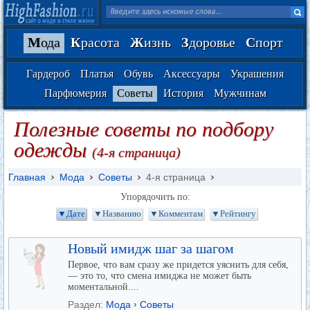
М
ода
К
расота
Ж
изнь
З
доровье
С
порт
Гардероб
Платья
Обувь
Аксессуары
Украшения
Парфюмерия
Советы
История
Мужчинам
Полезные советы по подбору
одежды
(4-я страница)
Главная
Мода
Советы
4-я страница
Упорядочить по:
▼Дате
▼Названию
▼Комментам
▼Рейтингу
Новый имидж шаг за шагом
Первое, что вам сразу же придется уяснить для себя,
— это то, что смена имиджа не может быть
моментальной....
Раздел:
Мода
›
Советы