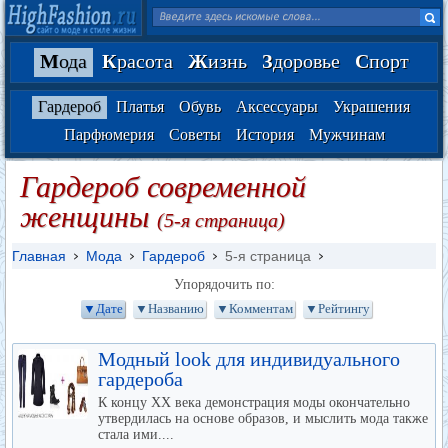
М
ода
К
расота
Ж
изнь
З
доровье
С
порт
Гардероб
Платья
Обувь
Аксессуары
Украшения
Парфюмерия
Советы
История
Мужчинам
Гардероб современной
женщины
(5-я страница)
Главная
Мода
Гардероб
5-я страница
Упорядочить по:
▼Дате
▼Названию
▼Комментам
▼Рейтингу
Модный look для индивидуального
гардероба
К концу XX века демонстрация моды окончательно
утвердилась на основе образов, и мыслить мода также
стала ими....