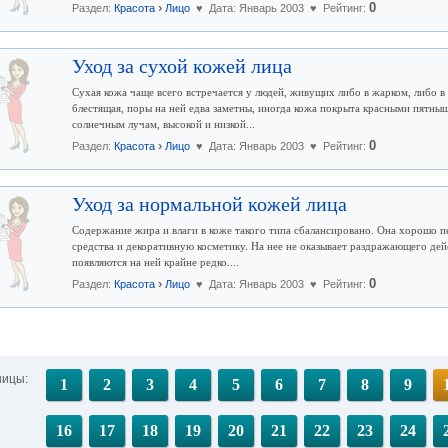
›
0
Раздел:
Красота
Лицо
♥ Дата: Январь 2003 ♥ Рейтинг:
Уход за сухой кожей лица
Сухая кожа чаще всего встречается у людей, живущих либо в жарком, либо в
блестящая, поры на ней едва заметны, иногда кожа покрыта красными пятныш
солнечным лучам, высокой и низкой...
›
0
Раздел:
Красота
Лицо
♥ Дата: Январь 2003 ♥ Рейтинг:
Уход за нормальной кожей лица
Содержание жира и влаги в коже такого типа сбалансировано. Она хорошо п
средства и декоративную косметику. На нее не оказывает раздражающего дей
появляются на ней крайне редко....
›
0
Раздел:
Красота
Лицо
♥ Дата: Январь 2003 ♥ Рейтинг:
ницы:
1
2
3
4
5
6
7
8
9
16
17
18
19
20
21
22
23
24