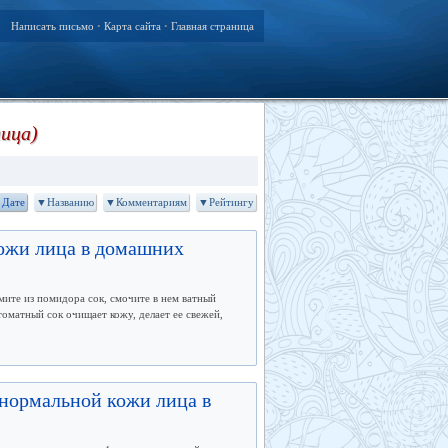
Написать письмо
Карта сайта
Главная страница
•
•
ница)
Дате
▼Названию
▼Комментариям
▼Рейтингу
кожи лица в домашних
те из помидора сок, смочите в нем ватный
оматный сок очищает кожу, делает ее свежей,
 нормальной кожи лица в