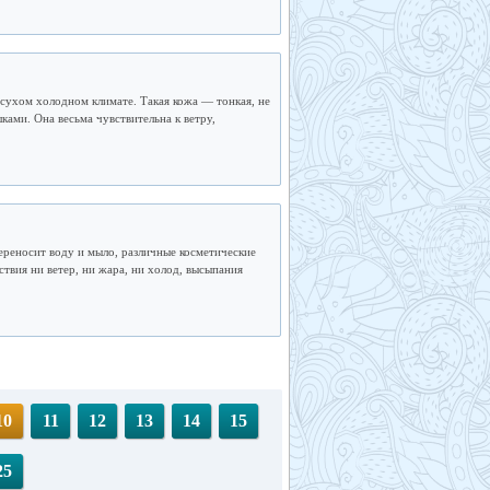
 сухом холодном климате. Такая кожа — тонкая, не
ками. Она весьма чувствительна к ветру,
ереносит воду и мыло, различные косметические
ствия ни ветер, ни жара, ни холод, высыпания
10
11
12
13
14
15
25