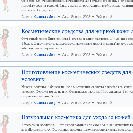
Средство для очищения кожи Ингредиенты: 25 г пчелиного воска, 6 ст. ложек
Нагрейте воск на водяной бане, а когда он расплавится, влейте масло. Сними
миксером. Остудите и...
›
0
Раздел:
Красота
Лицо
♥ Дата: Январь 2003 ♥ Рейтинг:
Косметические средства для жирной кожи 
Огуречный тоник Ингредиенты: 1 огурец средних размеров, 1 ч. ложка розо
1 белок. Очистите от кожицы огурец, измельчите мякоть и смешайте ее с роз
взбитый белок, перемешайте...
›
0
Раздел:
Красота
Лицо
♥ Дата: Январь 2003 ♥ Рейтинг:
Приготовление косметических средств для
условиях
Многие полезные и буквально чудодейственные средства для ухода за коже
условиях. Вот некоторые из них. Очищающая настойка Ингредиенты: 1 ст лож
гидроокиси магния, 50 мл...
›
0
Раздел:
Красота
Лицо
♥ Дата: Январь 2003 ♥ Рейтинг:
Натуральная косметика для ухода за кожей
Натуральная косметика — это использование для ухода за кожей лечебных т
воздействие на кожу. Все тоники, лосьоны и другие косметические средства