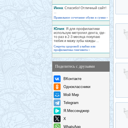
Инна
: Спасибо! Отличный сайт!
...
Правильное сочетание обуви и сумки
›
Юлия
: Я для профилактики
использую метрогил дента, где-
то раз в 2-3 месяца покупаю
тюбик и мажу зубы кажды ...
Секреты здоровой улыбки или
профилактика гингивита
›
Поделитесь с друзьями
ВКонтакте
Одноклассники
Мой Мир
Telegram
Я.Мессенджер
X
WhatsApp