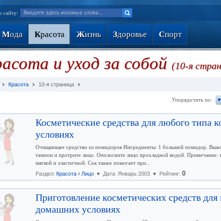
о сайту:
М
ода
К
расота
Ж
изнь
З
доровье
С
порт
асота и уход за собой
(10-я стра
Красота
10-я страница
Упорядочить по:
▼
Косметические средства для любого типа 
условиях
Очищающее средство из помидоров Ингредиенты: 1 большой помидор. Выжми
тампон и протрите лицо. Ополосните лицо прохладной водой. Примечание: т
мягкой и эластичной. Сок также помогает при...
›
0
Раздел:
Красота
Лицо
♥ Дата: Январь 2003 ♥ Рейтинг:
Приготовление косметических средств для
домашних условиях