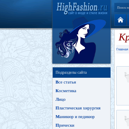
Поиск п
Кр
Главная
Подразделы сайта
В
се статьи
К
осметика
Л
ицо
П
ластическая хирургия
М
аникюр и педикюр
П
рически