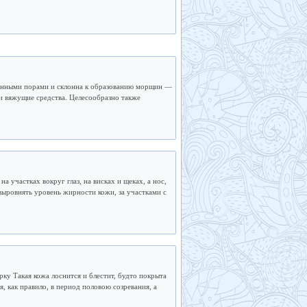
иренными порами и склонна к образованию морщин —
 и вяжущие средства. Целесообразно также
а участках вокруг глаз, на висках и щеках, а нос,
ыровнять уровень жирности кожи, за участками с
ку Такая кожа лоснится и блестит, будто покрыта
 как правило, в период половою созревания, а