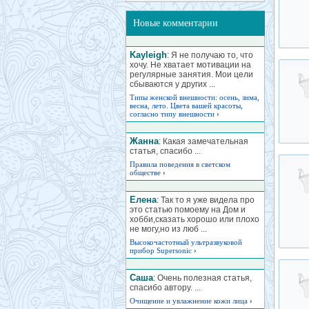
Новые комментарии
Kayleigh
: Я не получаю то, что
хочу. Не хватает мотивации на
регулярные занятия. Мои цели
сбываются у других ...
Типы женской внешности: осень, зима,
весна, лето. Цвета вашей красоты,
согласно типу внешности
›
Жанна
: Какая замечательная
статья, спасибо ...
Правила поведения в светском
обществе
›
Елена
: Так то я уже видела про
это статью помоему на Дом и
хобби,сказать хорошо или плохо
не могу,но из люб ...
Высокочастотный ультразвуковой
прибор Supersonic
›
Саша
: Очень полезная статья,
спасибо автору. ...
Очищение и увлажнение кожи лица
›