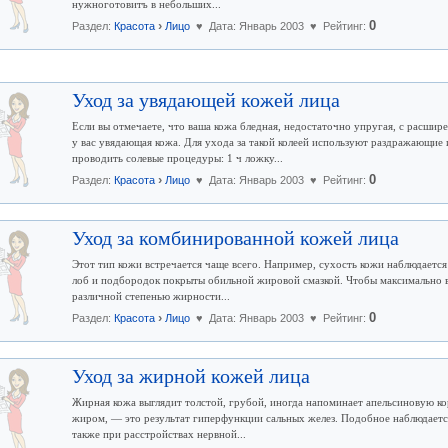
нужноготовитъ в небольших...
›
0
Раздел:
Красота
Лицо
♥ Дата: Январь 2003 ♥ Рейтинг:
Уход за увядающей кожей лица
Если вы отмечаете, что ваша кожа бледная, недостаточно упругая, с расш
у вас увядающая кожа. Для ухода за такой колеей используют раздражающие
проводить солевые процедуры: 1 ч ложку...
›
0
Раздел:
Красота
Лицо
♥ Дата: Январь 2003 ♥ Рейтинг:
Уход за комбинированной кожей лица
Этот тип кожи встречается чаще всего. Например, сухость кожи наблюдается н
лоб и подбородок покрыты обильной жировой смазкой. Чтобы максимально в
различной степенью жирности...
›
0
Раздел:
Красота
Лицо
♥ Дата: Январь 2003 ♥ Рейтинг:
Уход за жирной кожей лица
Жирная кожа выглядит толстой, грубой, иногда напоминает апельсиновую кор
жиром, — это результат гиперфункции сальных желез. Подобное наблюдается,
также при расстройствах нервной...